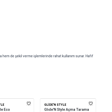
ırma hem de şekil verme işlemlerinde rahat kullanım sunar. Hafif
YLE
GLIDE'N STYLE
EL
yle Eco
Glıde'N Style Açma Tarama
Els