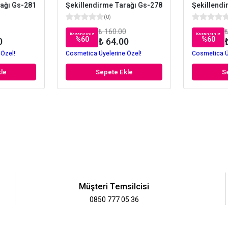
rağı Gs-281
Şekillendirme Tarağı Gs-278
Şekillendi
(
0
)
₺ 160.00
₺
Kazancınız
Kazancınız
%
60
%
60
0
₺ 64.00
 Özel!
Cosmetica Üyelerine Özel!
Cosmetica Ü
le
Sepete Ekle
S
Müşteri Temsilcisi
0850 777 05 36