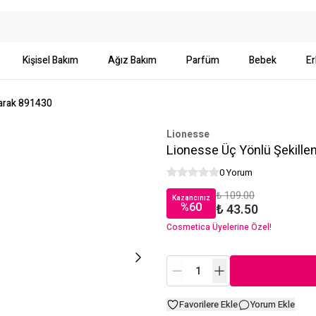
Kişisel Bakım
Ağız Bakım
Parfüm
Bebek
Er
Tarak 891430
Lionesse
Lionesse Üç Yönlü Şekillen
0 Yorum
₺ 109.00
Kazancınız
%
60
₺ 43.50
Cosmetica Üyelerine Özel!
Favorilere Ekle
Yorum Ekle