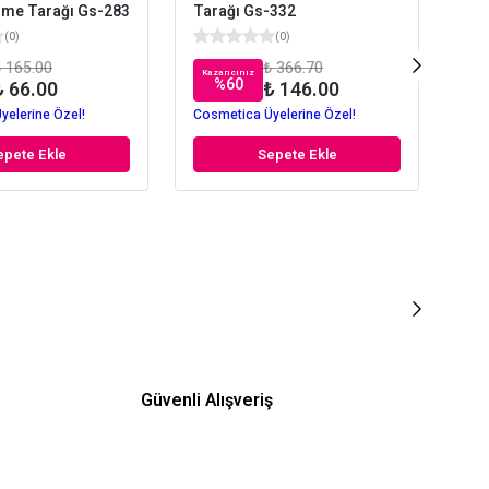
rme Tarağı Gs-283
Tarağı Gs-332
(
0
)
(
0
)
 165.00
₺ 366.70
Kazancınız
Kaz
%
60
₺ 66.00
₺ 146.00
yelerine Özel!
Cosmetica Üyelerine Özel!
Cos
epete Ekle
Sepete Ekle
Güvenli Alışveriş