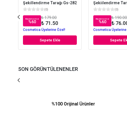
Şekillendirme Tarağı Gs-282
Şekiilendirme Ta
(
0
)
(
0
)
₺ 179.00
₺ 190.00
Kazancınız
Kazancınız
%
60
%
60
₺ 71.50
₺ 76.0
Cosmetica Üyelerine Özel!
Cosmetica Üyelerine
Sepete Ekle
Sepete Ek
SON GÖRÜNTÜLENENLER
%100 Orijinal Ürünler