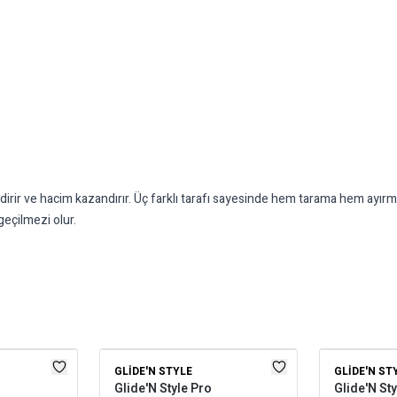
llendirir ve hacim kazandırır. Üç farklı tarafı sayesinde hem tarama hem ay
geçilmezi olur.
GLIDE'N STYLE
GLIDE'N ST
Glide'N Style Pro
Glide'N St