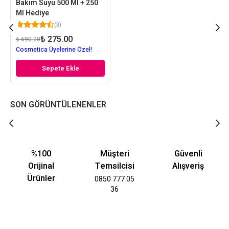
Bakım Suyu 500 Ml + 250
Ml Hediye
(
3
)
₺ 275.00
₺ 690.00
Cosmetica Üyelerine Özel!
Sepete Ekle
SON GÖRÜNTÜLENENLER
%100
Müşteri
Güvenli
Orijinal
Temsilcisi
Alışveriş
Ürünler
0850 777 05
36