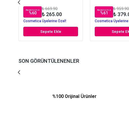
₺ 669.90
₺ 959.90
Kazancınız
Kazancınız
%
60
%
61
₺ 265.00
₺ 379.
Cosmetica Üyelerine Özel!
Cosmetica Üyelerine
Sepete Ekle
Sepete Ek
SON GÖRÜNTÜLENENLER
%100 Orijinal Ürünler