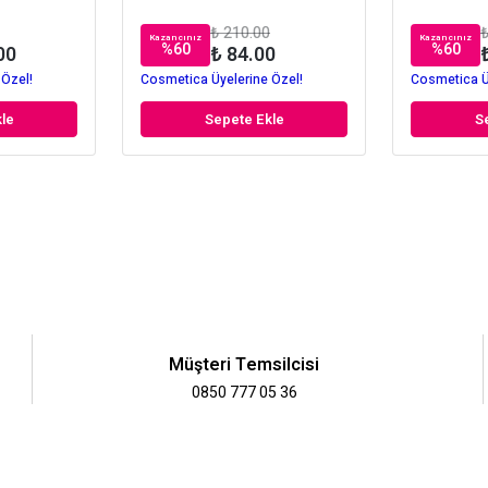
₺ 210.00
₺
Kazancınız
Kazancınız
%
60
%
60
00
₺ 84.00
 Özel!
Cosmetica Üyelerine Özel!
Cosmetica Ü
le
Sepete Ekle
S
Müşteri Temsilcisi
0850 777 05 36