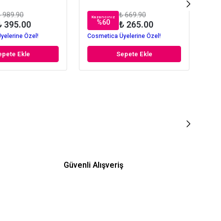
 989.90
₺ 669.90
Kazancınız
Kaz
%
60
₺ 395.00
₺ 265.00
yelerine Özel!
Cosmetica Üyelerine Özel!
Cos
epete Ekle
Sepete Ekle
Güvenli Alışveriş