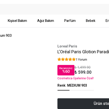
Kişisel Bakım
Ağız Bakım
Parfüm
Bebek
Er
dium 903
Loreal Paris
L'Oréal Paris Glotion Para
1 Yorum
₺ 1,499.90
Kazancınız
%
60
₺ 599.00
Cosmetica Üyelerine Özel!
Renk
:
MEDIUM 903
Ürün sto