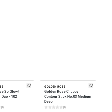
SE
GOLDEN ROSE
GOL
se So Glow!
Golden Rose Chubby
Gol
r Duo - 102
Contour Stick No:03 Medium
Hig
Deep
(
0
)
(
0
)