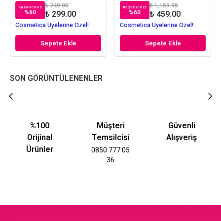
₺ 749.00
₺ 1,159.95
Kazancınız
Kazancınız
%
60
%
60
₺ 299.00
₺ 459.00
Cosmetica Üyelerine Özel!
Cosmetica Üyelerine Özel!
Sepete Ekle
Sepete Ekle
SON GÖRÜNTÜLENENLER
%100
Müşteri
Güvenli
Orijinal
Temsilcisi
Alışveriş
Ürünler
0850 777 05
36