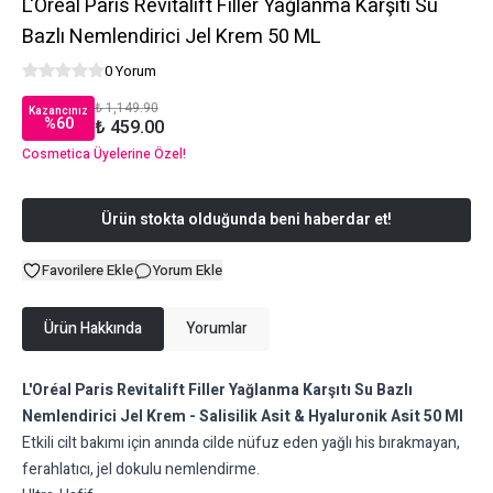
L'Oréal Paris Revitalift Filler Yağlanma Karşıtı Su
Bazlı Nemlendirici Jel Krem 50 ML
0 Yorum
₺ 1,149.90
Kazancınız
%
60
₺ 459.00
Cosmetica Üyelerine Özel!
Ürün stokta olduğunda beni haberdar et!
Favorilere Ekle
Yorum Ekle
Ürün Hakkında
Yorumlar
L'Oréal Paris Revitalift Filler Yağlanma Karşıtı Su Bazlı
Nemlendirici Jel Krem - Salisilik Asit & Hyaluronik Asit 50 Ml
Etkili cilt bakımı için anında cilde nüfuz eden yağlı his bırakmayan,
ferahlatıcı, jel dokulu nemlendirme.