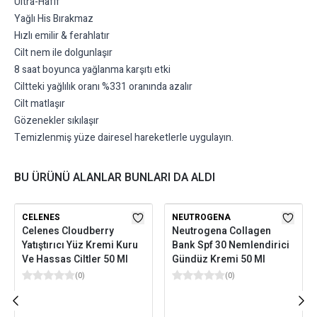
Ultra-Hafif
Yağlı His Bırakmaz
Hızlı emilir & ferahlatır
Cilt nem ile dolgunlaşır
8 saat boyunca yağlanma karşıtı etki
Ciltteki yağlılık oranı %331 oranında azalır
Cilt matlaşır
Gözenekler sıkılaşır
Temizlenmiş yüze dairesel hareketlerle uygulayın.
BU ÜRÜNÜ ALANLAR BUNLARI DA ALDI
CELENES
NEUTROGENA
Celenes Cloudberry
Neutrogena Collagen
Yatıştırıcı Yüz Kremi Kuru
Bank Spf 30 Nemlendirici
Ve Hassas Ciltler 50 Ml
Gündüz Kremi 50 Ml
(
0
)
(
0
)