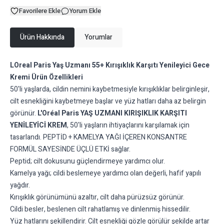
Favorilere Ekle
Yorum Ekle
Ürün Hakkında
Yorumlar
LOreal Paris Yaş Uzmanı 55+ Kırışıklık Karşıtı Yenileyici Gece
Kremi Ürün Özellikleri
50'li yaşlarda, cildin nemini kaybetmesiyle kırışıklıklar belirginleşir,
cilt esnekliğini kaybetmeye başlar ve yüz hatları daha az belirgin
görünür.
L'Oréal Paris YAŞ UZMANI KIRIŞIKLIK KARŞITI
YENİLEYİCİ KREM
, 50'li yaşların ihtiyaçlarını karşılamak için
tasarlandı. PEPTİD + KAMELYA YAĞI İÇEREN KONSANTRE
FORMÜL SAYESİNDE ÜÇLÜ ETKİ sağlar.
Peptid; cilt dokusunu güçlendirmeye yardımcı olur.
Kamelya yağı; cildi beslemeye yardımcı olan değerli, hafif yapılı
yağdır.
Kırışıklık görünümünü azaltır, cilt daha pürüzsüz görünür.
Cildi besler, beslenen cilt rahatlamış ve dinlenmiş hissedilir.
Yüz hatlarını şekillendirir. Cilt esnekliği gözle görülür şekilde artar