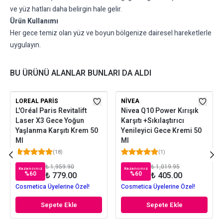
ve yüz hatları daha belirgin hale gelir.
Ürün Kullanımı
Her gece temiz olan yüz ve boyun bölgenize dairesel hareketlerle
uygulayın.
BU ÜRÜNÜ ALANLAR BUNLARI DA ALDI
LOREAL PARIS
NIVEA
L'Oréal Paris Revitalift
Nivea Q10 Power Kırışık
Laser X3 Gece Yoğun
Karşıtı +Sıkılaştırıcı
Yaşlanma Karşıtı Krem 50
Yenileyici Gece Kremi 50
Ml
Ml
(
18
)
(
1
)
₺ 1,959.90
₺ 1,019.95
Kazancınız
Kazancınız
%
60
%
60
₺ 779.00
₺ 405.00
Cosmetica Üyelerine Özel!
Cosmetica Üyelerine Özel!
Sepete Ekle
Sepete Ekle