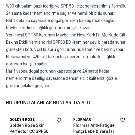
%90 cilt bakım bazlı içeriği ve SPF 50 ile zenginleştirilmiş formülü
24 saate kadar nemlendirme sağlar ve nemli bir bitiş sunar.
Hafif dokusu sayesinde doğal görünen bir kapatıcılık sağlar,
böylece cildiniz sağlıklı görünen bir ışıltı kazanır.
Yeni nesil SPF 50 korumalı Maybelline New York Fit Me Nude Cilt
Bakımı Etkili Nemlendirici SPF50 BB Krem her şeyi bir arada sunar:
güneşten korur, cilt kusuru görünümünü kapatır ve bakım yapar!
Niasinamid ve %90 cilt bakım bazı içeren formülü ile sağlıklı
görünen bir ışıltı sağlar.
Hafif yapısı, doğal görünen kapatıcılığı ve 24 saate kadar
nemlendirme özelliği sayesinde zamanla cilt kalitenizi gözle
görülür şekilde geliştirir.
BU ÜRÜNÜ ALANLAR BUNLARI DA ALDI
GOLDEN ROSE
FLORMAR
Golden Rose Skin
Flormar Anti-Fatigue
Perfector CC SPF50
İnatçı Leke & Yara İzi