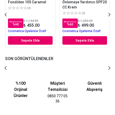
Fondöten 105 Caramel
Önlemeye Yardımcı SPF20
CC Krem
(
0
)
(
0
)
₺ 1,144.90
₺ 1,250.00
Kazancınız
Kazancınız
%
60
%
60
₺ 455.00
₺ 499.00
Cosmetica Üyelerine Özel!
Cosmetica Üyelerine Özel!
Sepete Ekle
Sepete Ekle
SON GÖRÜNTÜLENENLER
%100
Müşteri
Güvenli
Orijinal
Temsilcisi
Alışveriş
Ürünler
0850 777 05
36