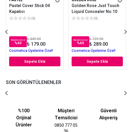
PASTEL
GOLDEN ROSE
Pastel Cover Stick 04
Golden Rose Just Touch
Kapatıcı
Liquid Concealer No:10
(
0
)
(
0
)
₺ 449.00
₺ 729.90
Kazancınız
Kazancınız
%
60
%
60
₺ 179.00
₺ 289.00
Cosmetica Üyelerine Özel!
Cosmetica Üyelerine Özel!
Sepete Ekle
Sepete Ekle
SON GÖRÜNTÜLENENLER
%100
Müşteri
Güvenli
Orijinal
Temsilcisi
Alışveriş
Ürünler
0850 777 05
36