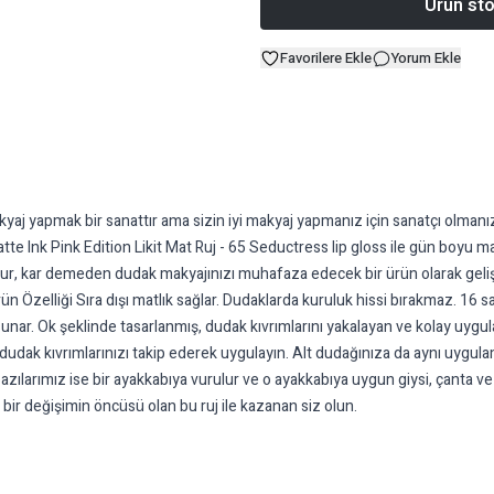
Ürün sto
Favorilere Ekle
Yorum Ekle
j yapmak bir sanattır ama sizin iyi makyaj yapmanız için sanatçı olmanız
 Ink Pink Edition Likit Mat Ruj - 65 Seductress lip gloss ile gün boyu m
r, kar demeden dudak makyajınızı muhafaza edecek bir ürün olarak geliştiril
n Özelliği Sıra dışı matlık sağlar. Dudaklarda kuruluk hissi bırakmaz. 16 
sunar. Ok şeklinde tasarlanmış, dudak kıvrımlarını yakalayan ve kolay u
udak kıvrımlarınızı takip ederek uygulayın. Alt dudağınıza da aynı uygul
azılarımız ise bir ayakkabıya vurulur ve o ayakkabıya uygun giysi, çanta ve 
 bir değişimin öncüsü olan bu ruj ile kazanan siz olun.