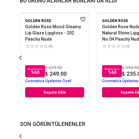
BU ÜRÜNÜ ALANLAR BUNLARI DA ALDI
GOLDEN ROSE
GOLDEN ROSE
Golden Rose Mood Gleamy
Golden Rose Nud
Lip Glaze Lipgloss - 202
Natural Shine Lip
Peachy Nude
No:04 Peachy Nu
(
0
)
(
0
)
₺ 629.90
₺ 594.90
Kazancınız
Kazancınız
%
60
%
60
₺ 249.00
₺ 235.
Cosmetica Üyelerine Özel!
Cosmetica Üyelerine
Sepete Ekle
Sepete Ek
SON GÖRÜNTÜLENENLER