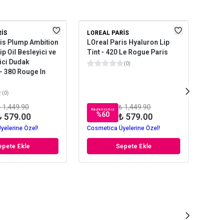
RIS
LOREAL PARIS
FL
ris Plump Ambition
LOreal Paris Hyaluron Lip
Flo
p Oil Besleyici ve
Tint - 420 Le Rogue Paris
Par
ici Dudak
Ver
(
0
)
 - 380 Rouge In
Par
Mo
(
0
)
 1,449.90
₺ 1,449.90
Kazancınız
Kaz
%
60
₺ 579.00
₺ 579.00
yelerine Özel!
Cosmetica Üyelerine Özel!
Cos
epete Ekle
Sepete Ekle