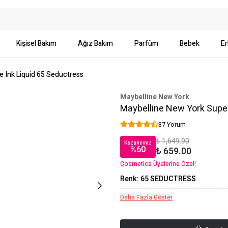
Kişisel Bakım
Ağız Bakım
Parfüm
Bebek
Er
e Ink Liquid 65 Seductress
Maybelline New York
Maybelline New York Super
37 Yorum
₺ 1,649.90
Kazancınız
%
60
₺ 659.00
Cosmetica Üyelerine Özel!
Renk
:
65 SEDUCTRESS
Daha Fazla Göster