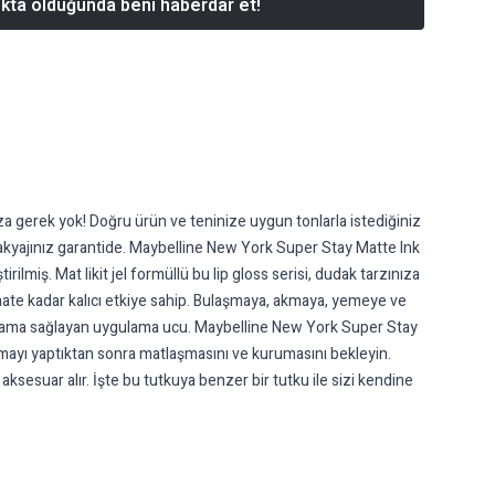
kta olduğunda beni haberdar et!
a gerek yok! Doğru ürün ve teninize uygun tonlarla istediğiniz
akyajınız garantide. Maybelline New York Super Stay Matte Ink
miş. Mat likit jel formüllü bu lip gloss serisi, dudak tarzınıza
saate kadar kalıcı etkiye sahip. Bulaşmaya, akmaya, yemeye ve
ygulama sağlayan uygulama ucu. Maybelline New York Super Stay
amayı yaptıktan sonra matlaşmasını ve kurumasını bekleyin.
aksesuar alır. İşte bu tutkuya benzer bir tutku ile sizi kendine