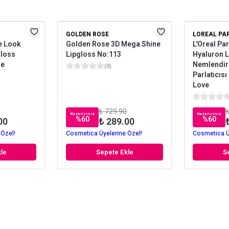
GOLDEN ROSE
LOREAL PA
e Look
Golden Rose 3D Mega Shine
L'Oreal Pa
gloss
Lipgloss No:113
Hyaluron Li
de
Nemlendir
(
0
)
Parlatıcısı
Love
₺ 729.90
₺
Kazancınız
Kazancınız
%
60
%
60
00
₺ 289.00
 Özel!
Cosmetica Üyelerine Özel!
Cosmetica Ü
le
Sepete Ekle
S