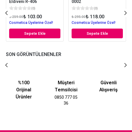
Eldiveni R-406
0002
(
0
)
(
0
)
₺ 103.00
₺ 118.00
₺ 259.00
₺ 295.00
Cosmetica Üyelerine Özel!
Cosmetica Üyelerine Özel!
Sepete Ekle
Sepete Ekle
SON GÖRÜNTÜLENENLER
%100
Müşteri
Güvenli
Orijinal
Temsilcisi
Alışveriş
Ürünler
0850 777 05
36