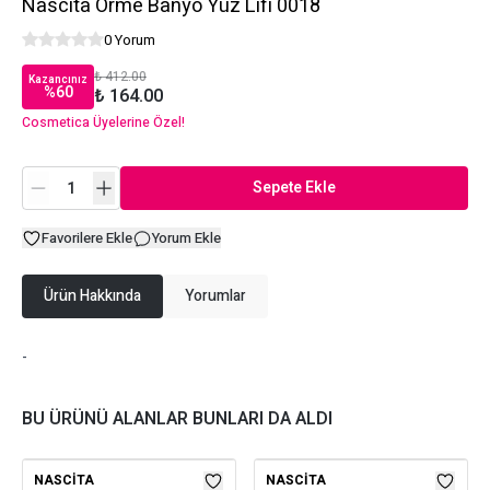
Nascita Örme Banyo Yüz Lifi 0018
0 Yorum
₺ 412.00
Kazancınız
%
60
₺ 164.00
Cosmetica Üyelerine Özel!
Sepete Ekle
Favorilere Ekle
Yorum Ekle
Ürün Hakkında
Yorumlar
-
BU ÜRÜNÜ ALANLAR BUNLARI DA ALDI
NASCITA
NASCITA