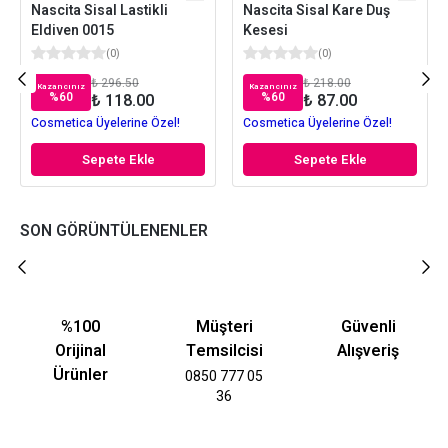
Nascita Sisal Lastikli
Nascita Sisal Kare Duş
Eldiven 0015
Kesesi
(
0
)
(
0
)
₺ 296.50
₺ 218.00
Kazancınız
Kazancınız
%
60
%
60
₺ 118.00
₺ 87.00
Cosmetica Üyelerine Özel!
Cosmetica Üyelerine Özel!
Sepete Ekle
Sepete Ekle
SON GÖRÜNTÜLENENLER
%100
Müşteri
Güvenli
Orijinal
Temsilcisi
Alışveriş
Ürünler
0850 777 05
36