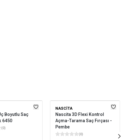
NASCITA
NA
ç Boyutlu Saç
Nascita 3D Flexi Kontrol
Nas
k 6450
Açma-Tarama Saç Fırçası -
Aks
Pembe
(
0
)
(
0
)