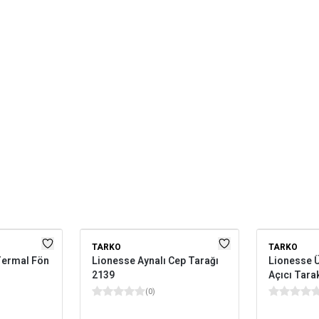
TARKO
TARKO
 Termal Fön
Lionesse Aynalı Cep Tarağı
Lionesse Ü
2139
Açıcı Tara
(
0
)