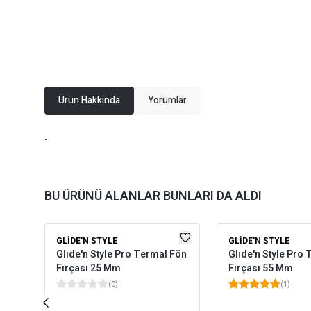
Ürün Hakkında
Yorumlar
-
BU ÜRÜNÜ ALANLAR BUNLARI DA ALDI
GLIDE'N STYLE
GLIDE'N STYLE
Glıde'n Style Pro Termal Fön
Glıde'n Style Pro
Fırçası 25 Mm
Fırçası 55 Mm
(
0
)
(
1
)