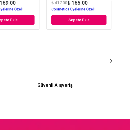
 169.00
₺ 165.00
₺ 417.00
₺ 2
yelerine Özel!
Cosmetica Üyelerine Özel!
Cos
epete Ekle
Sepete Ekle
Güvenli Alışveriş