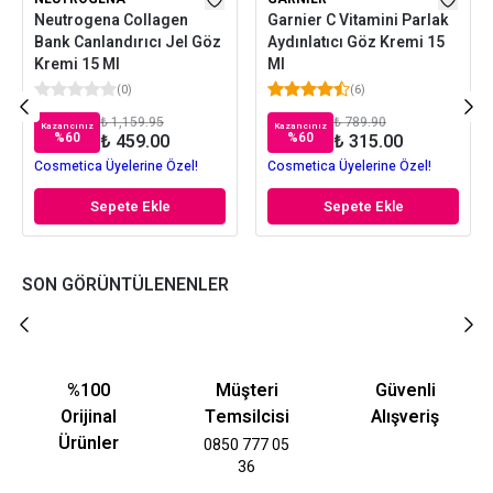
Neutrogena Collagen
Garnier C Vitamini Parlak
Bank Canlandırıcı Jel Göz
Aydınlatıcı Göz Kremi 15
Kremi 15 Ml
Ml
(
0
)
(
6
)
₺ 1,159.95
₺ 789.90
Kazancınız
Kazancınız
%
60
%
60
₺ 459.00
₺ 315.00
Cosmetica Üyelerine Özel!
Cosmetica Üyelerine Özel!
Sepete Ekle
Sepete Ekle
SON GÖRÜNTÜLENENLER
%100
Müşteri
Güvenli
Orijinal
Temsilcisi
Alışveriş
Ürünler
0850 777 05
36