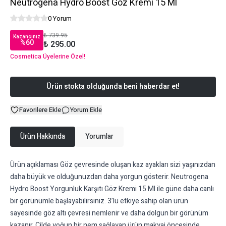
Neutrogena Hydro Boost Göz Kremi 15 Ml
0 Yorum
₺ 739.95
Kazancınız
%
60
₺ 295.00
Cosmetica Üyelerine Özel!
Ürün stokta olduğunda beni haberdar et!
Favorilere Ekle
Yorum Ekle
Ürün Hakkında
Yorumlar
Ürün açıklaması Göz çevresinde oluşan kaz ayakları sizi yaşınızdan
daha büyük ve olduğunuzdan daha yorgun gösterir. Neutrogena
Hydro Boost Yorgunluk Karşıtı Göz Kremi 15 Ml ile güne daha canlı
bir görünümle başlayabilirsiniz. 3’lü etkiye sahip olan ürün
sayesinde göz altı çevresi nemlenir ve daha dolgun bir görünüm
kazanır. Cilde yoğun bir nem sağlayan ürün makyaj öncesinde