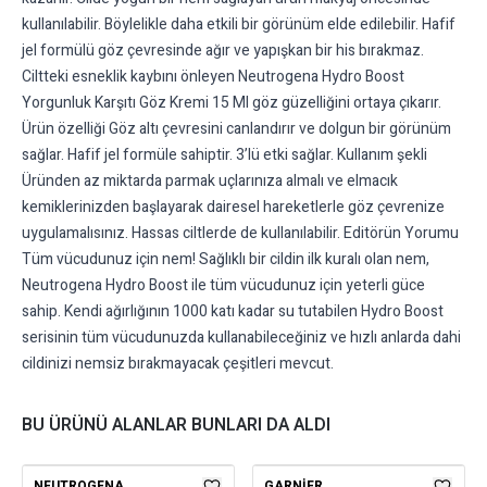
kullanılabilir. Böylelikle daha etkili bir görünüm elde edilebilir. Hafif
jel formülü göz çevresinde ağır ve yapışkan bir his bırakmaz.
Ciltteki esneklik kaybını önleyen Neutrogena Hydro Boost
Yorgunluk Karşıtı Göz Kremi 15 Ml göz güzelliğini ortaya çıkarır.
Ürün özelliği Göz altı çevresini canlandırır ve dolgun bir görünüm
sağlar. Hafif jel formüle sahiptir. 3’lü etki sağlar. Kullanım şekli
Üründen az miktarda parmak uçlarınıza almalı ve elmacık
kemiklerinizden başlayarak dairesel hareketlerle göz çevrenize
uygulamalısınız. Hassas ciltlerde de kullanılabilir. Editörün Yorumu
Tüm vücudunuz için nem! Sağlıklı bir cildin ilk kuralı olan nem,
Neutrogena Hydro Boost ile tüm vücudunuz için yeterli güce
sahip. Kendi ağırlığının 1000 katı kadar su tutabilen Hydro Boost
serisinin tüm vücudunuzda kullanabileceğiniz ve hızlı anlarda dahi
cildinizi nemsiz bırakmayacak çeşitleri mevcut.
BU ÜRÜNÜ ALANLAR BUNLARI DA ALDI
NEUTROGENA
GARNIER