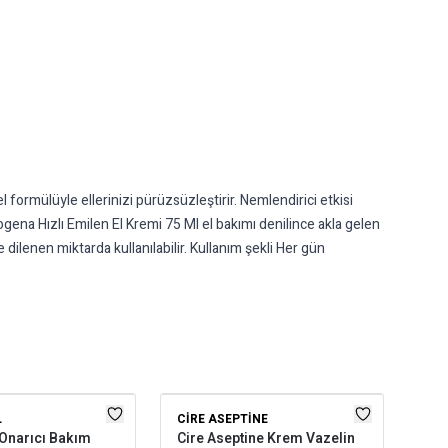
l formülüyle ellerinizi pürüzsüzleştirir. Nemlendirici etkisi
ogena Hızlı Emilen El Kremi 75 Ml el bakımı denilince akla gelen
 dilenen miktarda kullanılabilir. Kullanım şekli Her gün
L
CIRE ASEPTINE
BE
Onarıcı Bakım
Cire Aseptine Krem Vazelin
Bep