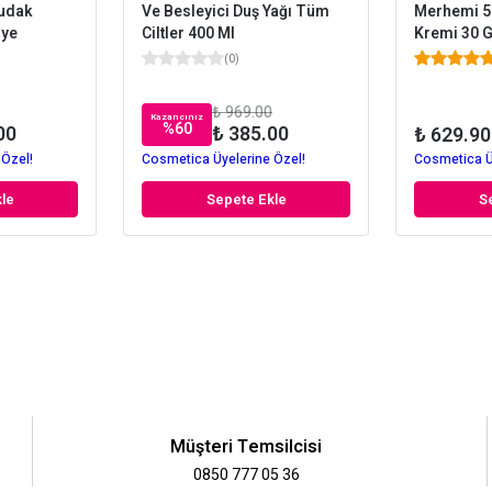
Dudak
Ve Besleyici Duş Yağı Tüm
Merhemi 50
iye
Ciltler 400 Ml
Kremi 30 G
(
0
)
₺ 969.00
Kazancınız
%
60
00
₺ 385.00
₺ 629.90
 Özel!
Cosmetica Üyelerine Özel!
Cosmetica Ü
le
Sepete Ekle
S
Müşteri Temsilcisi
0850 777 05 36