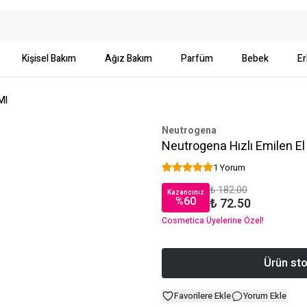
Kişisel Bakım
Ağız Bakım
Parfüm
Bebek
Er
Ml
Neutrogena
Neutrogena Hızlı Emilen El
1 Yorum
₺ 182.00
Kazancınız
%
60
₺ 72.50
Cosmetica Üyelerine Özel!
Ürün sto
Favorilere Ekle
Yorum Ekle