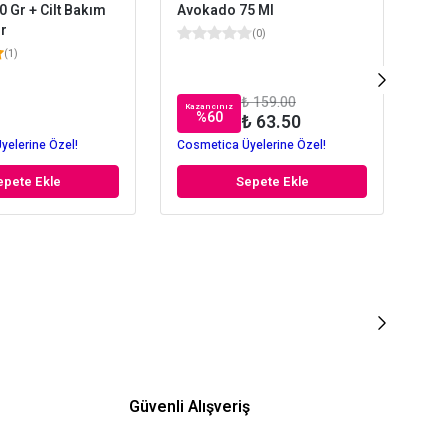
 Gr + Cilt Bakım
Avokado 75 Ml
Kre
r
(
0
)
(
1
)
₺ 159.00
Kazancınız
%
60
₺ 63.50
₺ 
yelerine Özel!
Cosmetica Üyelerine Özel!
Cos
epete Ekle
Sepete Ekle
Güvenli Alışveriş