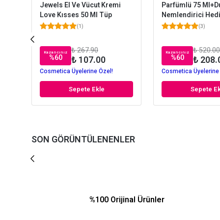
Jewels El Ve Vücut Kremi
Parfümlü 75 Ml+
Love Kısses 50 Ml Tüp
Nemlendirici Hed
(
1
)
(
3
)
₺ 267.90
₺ 520.00
Kazancınız
Kazancınız
%
60
%
60
₺ 107.00
₺ 208.
Cosmetica Üyelerine Özel!
Cosmetica Üyelerine
Sepete Ekle
Sepete Ek
SON GÖRÜNTÜLENENLER
%100 Orijinal Ürünler