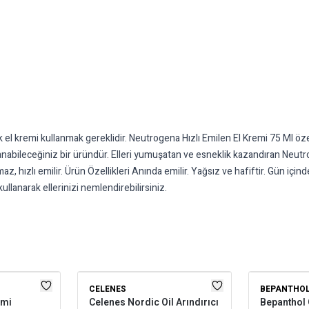
ak el kremi kullanmak gereklidir. Neutrogena Hızlı Emilen El Kremi 75 Ml öze
lanabileceğiniz bir üründür. Elleri yumuşatan ve esneklik kazandıran Neutr
 hızlı emilir. Ürün Özellikleri Anında emilir. Yağsız ve hafiftir. Gün içinde
kullanarak ellerinizi nemlendirebilirsiniz.
CELENES
BEPANTHO
emi
Celenes Nordic Oil Arındırıcı
Bepanthol 