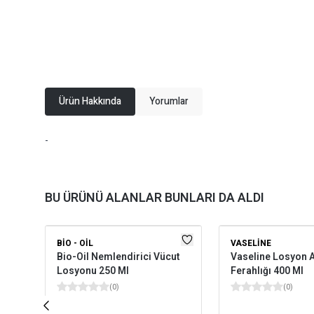
Ürün Hakkında
Yorumlar
-
BU ÜRÜNÜ ALANLAR BUNLARI DA ALDI
BIO - OIL
VASELINE
Bio-Oil Nemlendirici Vücut
Vaseline Losyon 
Losyonu 250 Ml
Ferahlığı 400 Ml
(
0
)
(
0
)