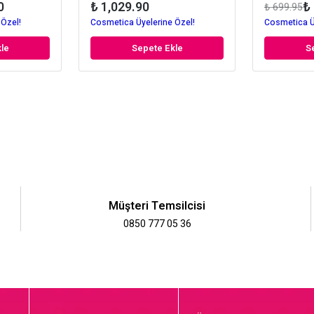
0
₺ 1,029.90
₺
₺ 699.95
 Özel!
Cosmetica Üyelerine Özel!
Cosmetica Ü
le
Sepete Ekle
S
Müşteri Temsilcisi
0850 777 05 36