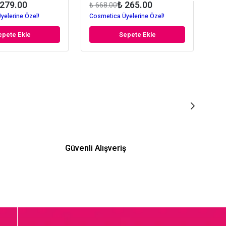
 279.00
₺ 265.00
₺ 668.00
₺ 3
yelerine Özel!
Cosmetica Üyelerine Özel!
Cos
epete Ekle
Sepete Ekle
Güvenli Alışveriş