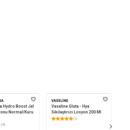
NA
VASELINE
EYÜ
a Hydro Boost Jel
Vaseline Gluta - Hya
Eyü
yonu Normal/Kuru
Sıkılaştırıcı Losyon 200 Ml
Zey
Los
(
1
)
(
0
)