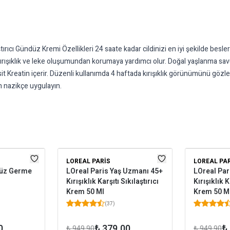
rıcı Gündüz Kremi Özellikleri 24 saate kadar cildinizi en iyi şekilde besler
 kırışıklık ve leke oluşumundan korumaya yardımcı olur. Doğal yaşlanma s
 asit Kreatin içerir. Düzenli kullanımda 4 haftada kırışıklık görünümünü gözle 
ah nazikçe uygulayın.
LOREAL PARIS
LOREAL PA
Yüz Germe
LOreal Paris Yaş Uzmanı 45+
LOreal Par
Kırışıklık Karşıtı Sıkılaştırıcı
Kırışıklık K
Krem 50 Ml
Krem 50 M
(
37
)
0
₺ 379.00
₺
₺ 949.90
₺ 949.90