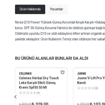
Ürün Hakkında
Yorumlar
Nivea Q10 Power Yüksek Güneş Korumalı Kırışık Karşıtı +Sıkılaştı
korur. SPF 30 Güneş Koruma Faktörü ile cildinizi güneşe bağlı
Cildinizle uyumlu Q10 ve cildi sıkılaştırıcı lifleri artıran organik
şekilde sıkılaştırır. Ürün Kullanımı Temiz olan cildinize her sab
BU ÜRÜNÜ ALANLAR BUNLARI DA ALDI
CELENES
JUENE
Celenes Herbal Dry Touch
Juene V-Lift Pro 
Leke Karşıtı Etkili Güneş
Bandı
Kremi Spf50 50 Ml
(
0
)
(
0
)
₺ 329.00
₺ 103.0
₺ 829.00
₺ 259.00