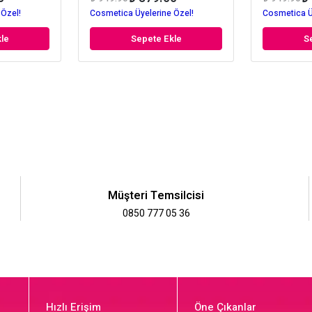
 Özel!
Cosmetica Üyelerine Özel!
Cosmetica Ü
le
Sepete Ekle
S
Müşteri Temsilcisi
0850 777 05 36
Hızlı Erişim
Öne Çıkanlar