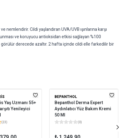
 ve nemlendirir. Cildi yaşlandıran UVA/UVB ışınlarına karşı
avunması ve koruyucu antioksidan etkisi sağlayan %100
görülür derecede azaltır. 2 hafta içinde cildi elle farkedilir bir
RIS
BEPANTHOL
NIV
is Yaş Uzmanı 55+
Bepanthol Derma Expert
Niv
arşıtı Yenileyici
Aydınlatıcı Yüz Bakım Kremi
Sık
l
50 Ml
Yüz
(
23
)
(
0
)
 379.00
₺ 1,249.90
₺ 8