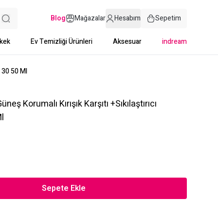
Blog
Mağazalar
Hesabım
Sepetim
kek
Ev Temizliği Ürünleri
Aksesuar
indream
 30 50 Ml
eş Korumalı Kırışık Karşıtı +Sıkılaştırıcı
l
Sepete Ekle