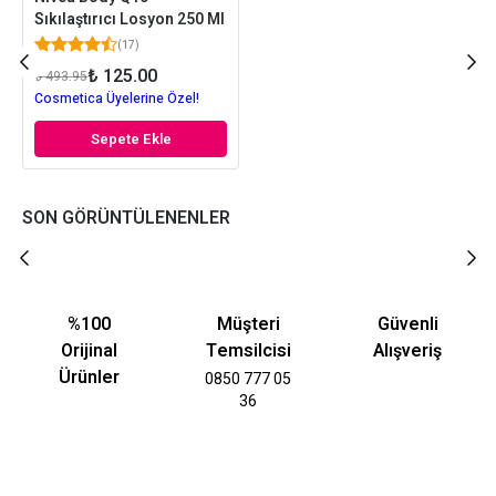
Sıkılaştırıcı Losyon 250 Ml
(
17
)
₺ 125.00
₺ 493.95
Cosmetica Üyelerine Özel!
Sepete Ekle
SON GÖRÜNTÜLENENLER
%100
Müşteri
Güvenli
Orijinal
Temsilcisi
Alışveriş
Ürünler
0850 777 05
36