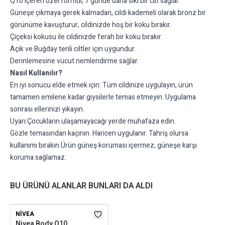
Q10 içeren özel formül, 7 günde daha sıkı bir cilt sağlar.
Güneşe çıkmaya gerek kalmadan, cildi kademeli olarak bronz bir
görünüme kavuşturur, cildinizde hoş bir koku bırakır.
Çiçeksi kokusu ile cildinizde ferah bir koku bırakır.
Açık ve Buğday tenli ciltler için uygundur.
Derinlemesine vücut nemlendirme sağlar.
Nasıl Kullanılır?
En iyi sonucu elde etmek için: Tüm cildinize uygulayın, ürün
tamamen emilene kadar giysilerle temas etmeyin. Uygulama
sonrası ellerinizi yıkayın.
Uyarı:Çocukların ulaşamayacağı yerde muhafaza edin.
Gözle temasından kaçının. Haricen uygulanır. Tahriş olursa
kullanımı bırakın.Ürün güneş koruması içermez, güneşe karşı
koruma sağlamaz.
BU ÜRÜNÜ ALANLAR BUNLARI DA ALDI
NIVEA
Nivea Body Q10