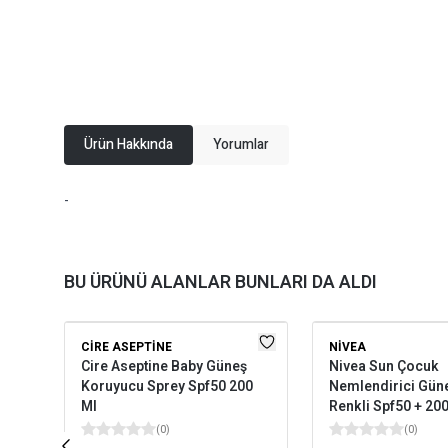
Ürün Hakkında
Yorumlar
-
BU ÜRÜNÜ ALANLAR BUNLARI DA ALDI
CIRE ASEPTINE
NIVEA
Cire Aseptine Baby Güneş
Nivea Sun Çocuk
Koruyucu Sprey Spf50 200
Nemlendirici Güne
Ml
Renkli Spf50 + 20
(
0
)
(
0
)