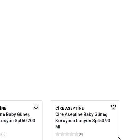
INE
CIRE ASEPTINE
ine Baby Güneş
Cire Aseptine Baby Güneş
Losyon Spf50 200
Koruyucu Losyon Spf50 90
Ml
(
0
)
(
0
)