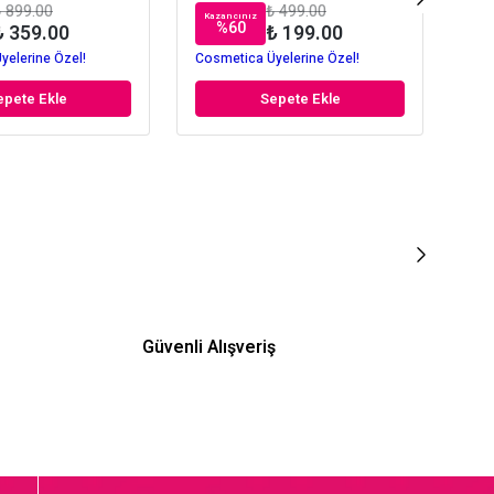
 899.00
₺ 499.00
Kazancınız
%
60
₺ 359.00
₺ 199.00
yelerine Özel!
Cosmetica Üyelerine Özel!
epete Ekle
Sepete Ekle
Güvenli Alışveriş