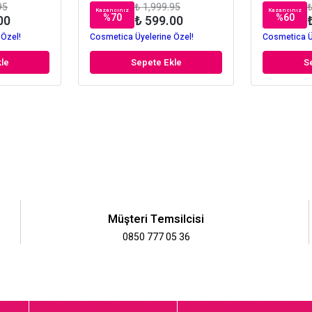
95
₺ 1,999.95
₺
Kazancınız
Kazancınız
%
70
%
60
00
₺ 599.00
 Özel!
Cosmetica Üyelerine Özel!
Cosmetica Ü
le
Sepete Ekle
S
Müşteri Temsilcisi
0850 777 05 36