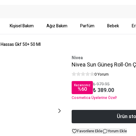
Kişisel Bakım
Ağız Bakım
Parfüm
Bebek
Er
 Hassas Gkf 50+ 50 Ml
Nivea
Nivea Sun Güneş Roll-On 
0 Yorum
₺ 979.95
Kazancınız
%
60
₺ 389.00
Cosmetica Üyelerine Özel!
Ürün sto
Favorilere Ekle
Yorum Ekle