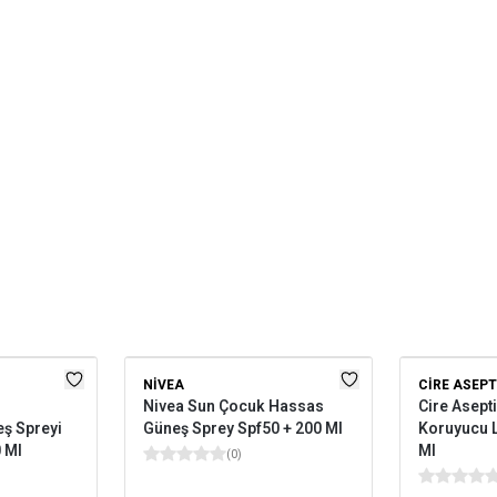
NIVEA
CIRE ASEPT
Nivea Sun Çocuk Hassas
Cire Asept
ş Spreyi
Güneş Sprey Spf50 + 200 Ml
Koruyucu 
0 Ml
Ml
(
0
)