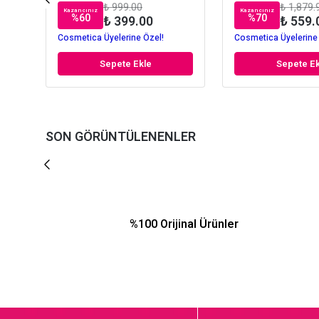
₺ 999.00
₺ 1,879.
Kazancınız
Kazancınız
%
60
%
70
₺ 399.00
₺ 559.
Cosmetica Üyelerine Özel!
Cosmetica Üyelerine
Sepete Ekle
Sepete Ek
SON GÖRÜNTÜLENENLER
%100 Orijinal Ürünler