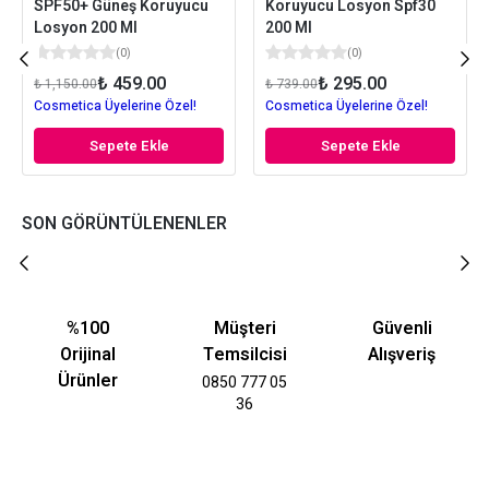
SPF50+ Güneş Koruyucu
Koruyucu Losyon Spf30
Losyon 200 Ml
200 Ml
(
0
)
(
0
)
₺ 459.00
₺ 295.00
₺ 1,150.00
₺ 739.00
Cosmetica Üyelerine Özel!
Cosmetica Üyelerine Özel!
Sepete Ekle
Sepete Ekle
SON GÖRÜNTÜLENENLER
%100
Müşteri
Güvenli
Orijinal
Temsilcisi
Alışveriş
Ürünler
0850 777 05
36