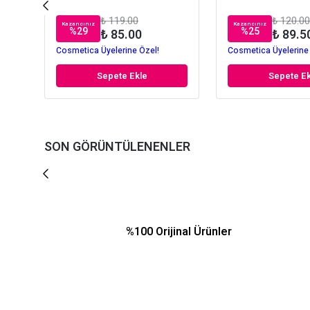
₺ 119.00
₺ 120.00
Kazancınız
Kazancınız
%
29
%
25
₺ 85.00
₺ 89.5
Cosmetica Üyelerine Özel!
Cosmetica Üyelerine
Sepete Ekle
Sepete Ek
SON GÖRÜNTÜLENENLER
%100 Orijinal Ürünler