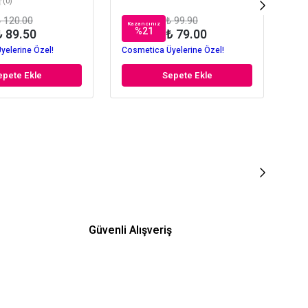
(
0
)
 120.00
₺ 99.90
Kazancınız
Kaz
%
21
₺ 89.50
₺ 79.00
yelerine Özel!
Cosmetica Üyelerine Özel!
Cos
epete Ekle
Sepete Ekle
Güvenli Alışveriş