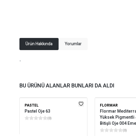
Ürün Hakkında
Yorumlar
-
BU ÜRÜNÜ ALANLAR BUNLARI DA ALDI
PASTEL
FLORMAR
Pastel Oje 63
Flormar Mediterr
Yüksek Pigmentli 
(
0
)
Bitişli Oje 004 Em
(
0
)