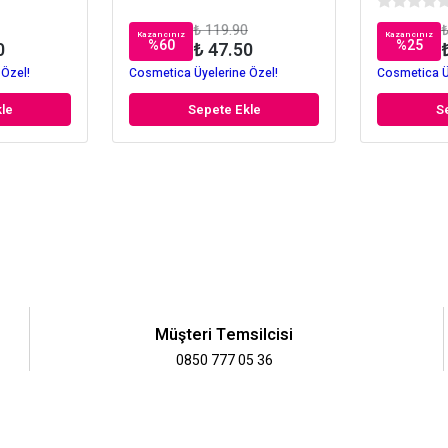
₺ 119.90
₺
Kazancınız
Kazancınız
%
60
%
25
0
₺ 47.50
 Özel!
Cosmetica Üyelerine Özel!
Cosmetica Ü
le
Sepete Ekle
S
Müşteri Temsilcisi
0850 777 05 36