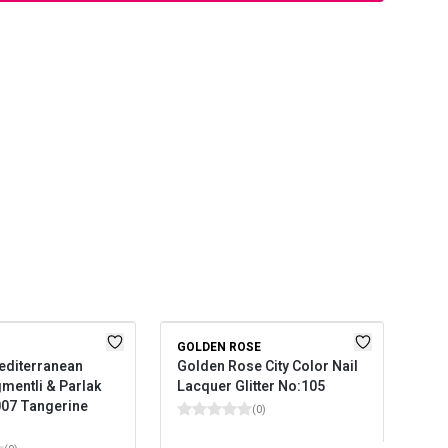
GOLDEN ROSE
PAS
editerranean
Golden Rose City Color Nail
Pas
mentli & Parlak
Lacquer Glitter No:105
 007 Tangerine
(
0
)