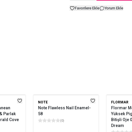
Favorilere Ekle
Yorum Ekle
NOTE
FLORMAR
anean
Note Flawless Nail Enamel-
Flormar M
& Parlak
58
Yüksek Pig
erald Cove
Bitişli Oje
(
0
)
Dream