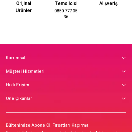
Orijinal
Temsilcisi
Alışveriş
Ürünler
0850 777 05
36
Kurumsal
Müşteri Hizmetleri
Hızlı Erişim
Öne Çıkanlar
Bültenimize Abone Ol, Fırsatları Kaçırma!