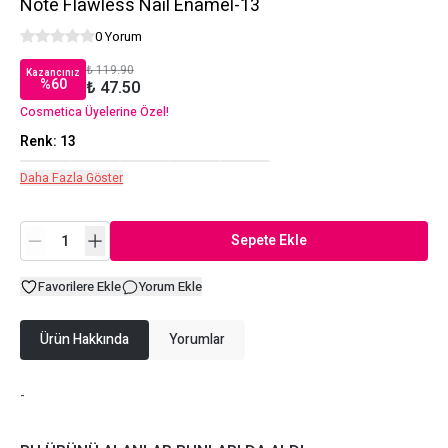
Note Flawless Nail Enamel-13
0 Yorum
₺ 119.90
Kazancınız
%
60
₺ 47.50
Cosmetica Üyelerine Özel!
Renk
:
13
Daha Fazla Göster
Sepete Ekle
Favorilere Ekle
Yorum Ekle
Ürün Hakkında
Yorumlar
-