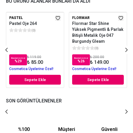
BU ÜRÜNÜ ALANLAR BUNLARI DA ALDI
PASTEL
FLORMAR
Pastel Oje 264
Flormar Star Shine
Yüksek Pigmentli & Parlak
(
0
)
Bitişli Metalik Oje 047
Burgundy Gleam
(
0
)
₺ 119.00
₺ 200.00
Kazancınız
Kazancınız
%
29
%
26
₺ 85.00
₺ 149.00
Cosmetica Üyelerine Özel!
Cosmetica Üyelerine Özel!
Sepete Ekle
Sepete Ekle
SON GÖRÜNTÜLENENLER
%100
Müşteri
Güvenli