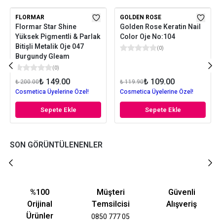
FLORMAR
GOLDEN ROSE
Flormar Star Shine
Golden Rose Keratin Nail
Yüksek Pigmentli & Parlak
Color Oje No:104
Bitişli Metalik Oje 047
(
0
)
Burgundy Gleam
(
0
)
₺ 149.00
₺ 109.00
₺ 200.00
₺ 119.90
Cosmetica Üyelerine Özel!
Cosmetica Üyelerine Özel!
Sepete Ekle
Sepete Ekle
SON GÖRÜNTÜLENENLER
%100
Müşteri
Güvenli
Orijinal
Temsilcisi
Alışveriş
Ürünler
0850 777 05