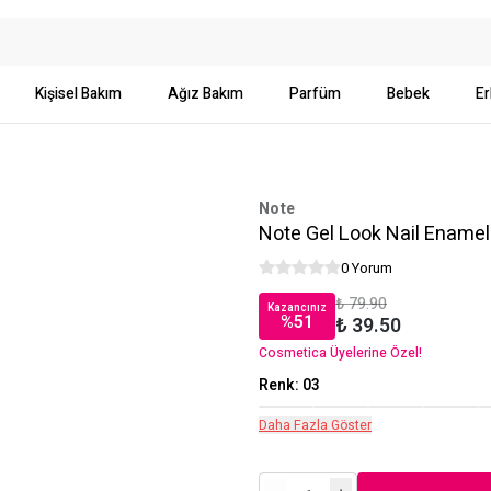
Kişisel Bakım
Ağız Bakım
Parfüm
Bebek
Er
Note
Note Gel Look Nail Enamel
0 Yorum
₺ 79.90
Kazancınız
%
51
₺ 39.50
Cosmetica Üyelerine Özel!
Renk
:
03
Daha Fazla Göster