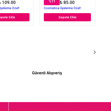
%
11
₺ 109.00
₺ 85.00
yelerine Özel!
Cosmetica Üyelerine Özel!
Cos
epete Ekle
Sepete Ekle
Güvenli Alışveriş