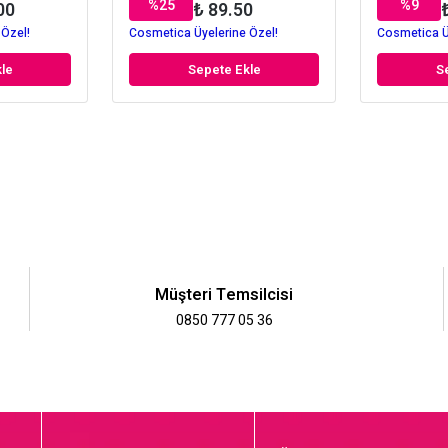
%
25
%
9
00
₺ 89.50
 Özel!
Cosmetica Üyelerine Özel!
Cosmetica Ü
le
Sepete Ekle
S
Müşteri Temsilcisi
0850 777 05 36