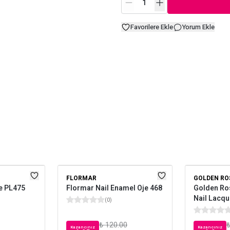
Favorilere Ekle
Yorum Ekle
FLORMAR
GOLDEN RO
e PL475
Flormar Nail Enamel Oje 468
Golden Ros
Nail Lacqu
(
0
)
₺ 120.00
₺
Kazancınız
Kazancınız