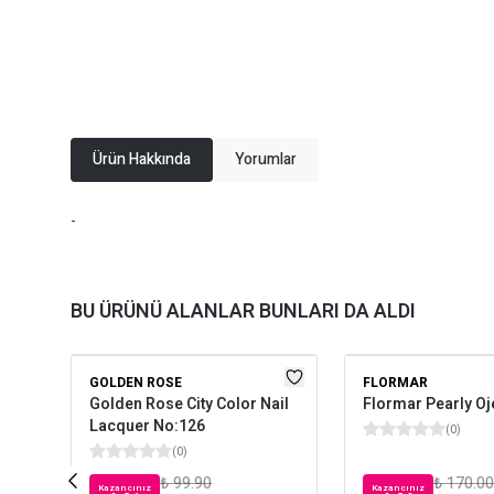
Ürün Hakkında
Yorumlar
-
BU ÜRÜNÜ ALANLAR BUNLARI DA ALDI
GOLDEN ROSE
FLORMAR
Golden Rose City Color Nail
Flormar Pearly Oj
Lacquer No:126
(
0
)
(
0
)
₺ 99.90
₺ 170.00
Kazancınız
Kazancınız