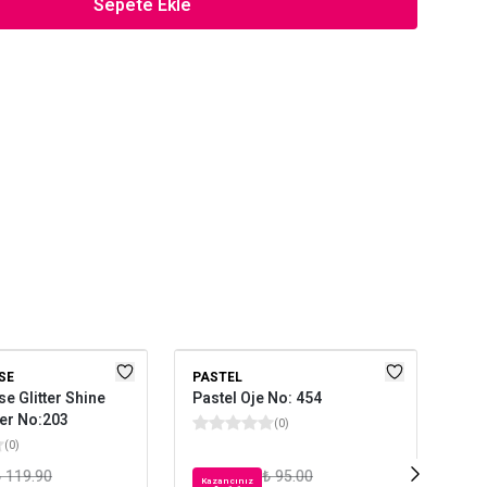
Sepete Ekle
SE
PASTEL
GOL
e Glitter Shine
Pastel Oje No: 454
Gol
er No:203
Nai
(
0
)
(
0
)
 119.90
₺ 95.00
Kazancınız
Kaz