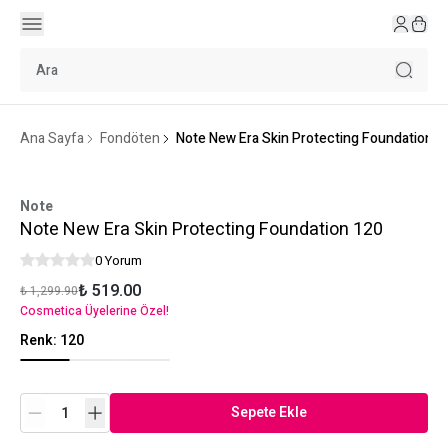
Ana Sayfa
Fondöten
Note New Era Skin Protecting Foundation 1
Note
Note New Era Skin Protecting Foundation 120
0 Yorum
₺ 519.00
₺ 1,299.90
Cosmetica Üyelerine Özel!
Renk
:
120
Sepete Ekle