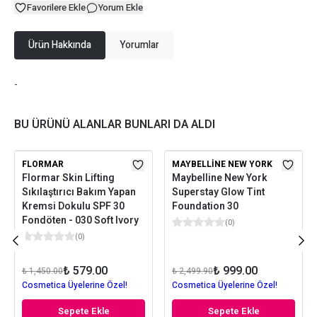
Favorilere Ekle
Yorum Ekle
Ürün Hakkında
Yorumlar
-
BU ÜRÜNÜ ALANLAR BUNLARI DA ALDI
FLORMAR
MAYBELLINE NEW YORK
Flormar Skin Lifting
Maybelline New York
Sıkılaştırıcı Bakım Yapan
Superstay Glow Tint
Kremsi Dokulu SPF 30
Foundation 30
Fondöten - 030 Soft Ivory
(
0
)
(
0
)
₺ 579.00
₺ 999.00
₺ 1,450.00
₺ 2,499.90
Cosmetica Üyelerine Özel!
Cosmetica Üyelerine Özel!
Sepete Ekle
Sepete Ekle