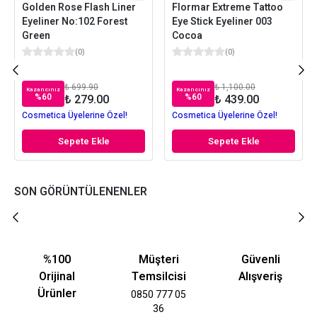
Golden Rose Flash Liner
Flormar Extreme Tattoo
Eyeliner No:102 Forest
Eye Stick Eyeliner 003
Green
Cocoa
(
0
)
(
0
)
₺ 699.90
₺ 1,100.00
Kazancınız
Kazancınız
%
60
%
60
₺ 279.00
₺ 439.00
Cosmetica Üyelerine Özel!
Cosmetica Üyelerine Özel!
Sepete Ekle
Sepete Ekle
SON GÖRÜNTÜLENENLER
%100
Müşteri
Güvenli
Orijinal
Temsilcisi
Alışveriş
Ürünler
0850 777 05
36