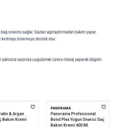
bağ onarımı sağlar. Saçları ağırlaştırmadan bakım yapar.
e kırılmayı önlemeye destek olur.
ni yalnızca saçınıza uygulamak üzere masaj yaparak dağıtın.
PANORAMA
PA
ratin & Argan
Panorama Professional
Pan
aç Bakım Kremi
Bond Plex Yoğun Onarıcı Saç
Pür
Bakım Kremi 400 Ml
Saç