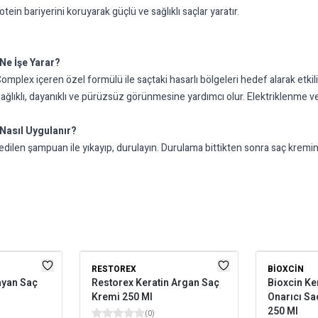
otein bariyerini koruyarak güçlü ve sağlıklı saçlar yaratır.
Ne İşe Yarar?
ex içeren özel formülü ile saçtaki hasarlı bölgeleri hedef alarak etkili 
ağlıklı, dayanıklı ve pürüzsüz görünmesine yardımcı olur. Elektriklenme v
Nasıl Uygulanır?
dilen şampuan ile yıkayıp, durulayın. Durulama bittikten sonra saç kremi
RESTOREX
BIOXCIN
zayan Saç
Restorex Keratin Argan Saç
Bioxcin Ke
Kremi 250 Ml
Onarıcı S
250 Ml
(
0
)