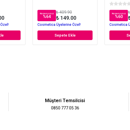
₺ 409.90
₺
Kazancınız
Kazancınız
%
64
%
60
00
₺ 149.00
 Özel!
Cosmetica Üyelerine Özel!
Cosmetica Ü
le
Sepete Ekle
S
Müşteri Temsilcisi
0850 777 05 36