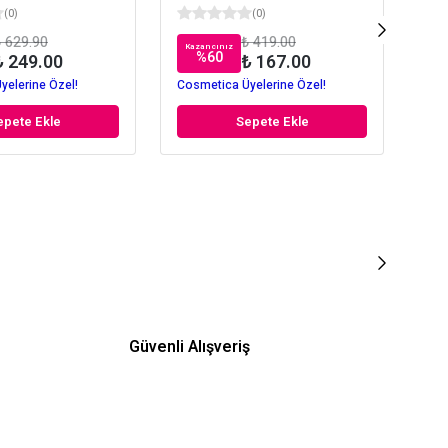
(
0
)
(
0
)
 629.90
₺ 419.00
Kazancınız
Kaz
%
60
₺ 249.00
₺ 167.00
yelerine Özel!
Cosmetica Üyelerine Özel!
Cos
epete Ekle
Sepete Ekle
Güvenli Alışveriş