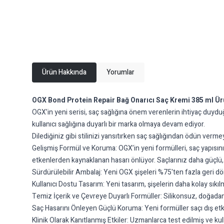
Ürün Hakkında
Yorumlar
OGX Bond Protein Repair Bağ Onarıcı Saç Kremi 385 ml Ürü
OGX’in yeni serisi, saç sağlığına önem verenlerin ihtiyaç duyd
kullanıcı sağlığına duyarlı bir marka olmaya devam ediyor.
Dilediğiniz gibi stilinizi yansıtırken saç sağlığından ödün verme
Gelişmiş Formül ve Koruma: OGX’in yeni formülleri, saç yapısını ko
etkenlerden kaynaklanan hasarı önlüyor. Saçlarınız daha güçlü,
Sürdürülebilir Ambalaj: Yeni OGX şişeleri %75'ten fazla geri
Kullanıcı Dostu Tasarım: Yeni tasarım, şişelerin daha kolay sıkı
Temiz İçerik ve Çevreye Duyarlı Formüller: Silikonsuz, doğadan i
Saç Hasarını Önleyen Güçlü Koruma: Yeni formüller saçı dış etke
Klinik Olarak Kanıtlanmış Etkiler: Uzmanlarca test edilmiş ve ku