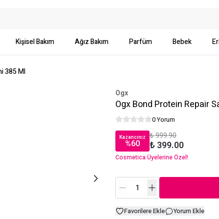
Kişisel Bakım
Ağız Bakım
Parfüm
Bebek
Er
i 385 Ml
Ogx
Ogx Bond Protein Repair S
0 Yorum
₺ 999.90
Kazancınız
%
60
₺ 399.00
Cosmetica Üyelerine Özel!
Favorilere Ekle
Yorum Ekle