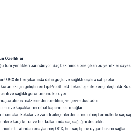
n Özellikler
i
uğu tüm yenilikleri barındırıyor. Saç bakımında öne çıkan bu yenilikler s
yin! OGX ile her yıkamada daha güçlü ve sağlıklı saçlara sahip olun.
rumak için geliştirilen LipiPro Shield Teknolojisi ile zenginleştirildi. Bu öz
 canlı ve sağlıklı görünümünü koruyor.
 dönüştürülmüş malzemeden üretilmiş ve çevre dostudur.
lmasını ve kapaklarının rahat kapanmasını sağlar.
lham alan kokular ve zararlı bileşenlerden arındırılmış formüllerle saç sağ
nlere karşı korur ve her kullanımda saç sağlığını destekler.
llanıcılar tarafından onaylanmış OGX, her saç tipine uygun bakımı sağlar.