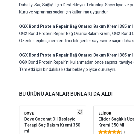
Daha İyi Saç Sağlığı İçin Destekleyici Teknoloji: Saçın lipid ve pr
Kuru ve yıpranmış saçlar için kullanıma uygundur.
OGX Bond Protein Repair Bağ Onarıcı Bakım Kremi 385 ml 
OGX Bond Protein Repair Bağ Onarıcı Bakım Kremi, OGX Bond Compl
Özenle seçilmiş nemlendirici bileşenler sayesinde saçın daha s
OGX Bond Protein Repair Bağ Onarıcı Bakım Kremi 385 ml 
OGX Bond Protein Repair‘ni kullanmadan önce saçınızı tavsiye e
Tam etki için bir dakika kadar bekleyip iyice durulayın.
BU ÜRÜNÜ ALANLAR BUNLARI DA ALDI
DOVE
ELIDOR
Dove Coconut Oil Besleyici
Elidor Sağlıklı U
Terapi Saç Bakım Kremi 350
Kremi 350 Ml
ml
(
1
)