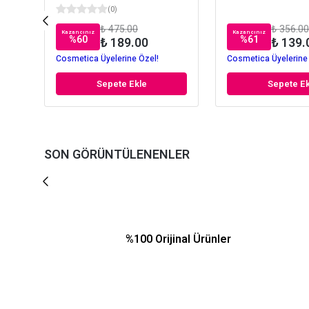
(
0
)
₺ 475.00
₺ 356.00
Kazancınız
Kazancınız
%
60
%
61
₺ 189.00
₺ 139.
Cosmetica Üyelerine Özel!
Cosmetica Üyelerine
Sepete Ekle
Sepete Ek
SON GÖRÜNTÜLENENLER
%100 Orijinal Ürünler