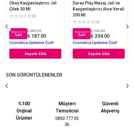
Okey Kayganlaştırıcı Jel
Durex Play Masaj Jeli ve
Çilek 50 Ml
Kayganlaştırıcı Aloe Verali
200 Ml
(
0
)
(
0
)
₺ 469.90
₺ 736.00
Kazancınız
Kazancınız
%
60
%
60
₺ 187.00
₺ 294.00
Cosmetica Üyelerine Özel!
Cosmetica Üyelerine Özel!
Sepete Ekle
Sepete Ekle
SON GÖRÜNTÜLENENLER
%100
Müşteri
Güvenli
Orijinal
Temsilcisi
Alışveriş
Ürünler
0850 777 05
36