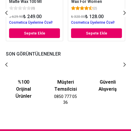
Matte Wax 100 Ml
Wax For Women
(
0
)
(
2
)
₺ 249.00
₺ 128.00
₺ 629.90
₺ 320.00
Cosmetica Üyelerine Özel!
Cosmetica Üyelerine Özel!
Sepete Ekle
Sepete Ekle
SON GÖRÜNTÜLENENLER
%100
Müşteri
Güvenli
Orijinal
Temsilcisi
Alışveriş
Ürünler
0850 777 05
36