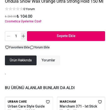
Ondüla Snow Wax Orange Ultra Strong Hold 150 Ml
0 Yorum
₺ 104.00
₺ 260.00
Cosmetica Üyelerine Özel!
Sepete Ekle
Favorilere Ekle
Yorum Ekle
Ürün Hakkında
Yorumlar
-
BU ÜRÜNÜ ALANLAR BUNLARI DA ALDI
URBAN CARE
MARCHAM
Urban Care Style Guide
Marcham 371 - Ixt Stick