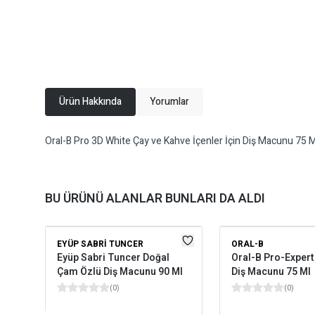
Ürün Hakkında
Yorumlar
Oral-B Pro 3D White Çay ve Kahve İçenler İçin Diş Macunu 75 M
BU ÜRÜNÜ ALANLAR BUNLARI DA ALDI
EYÜP SABRI TUNCER
ORAL-B
Eyüp Sabri Tuncer Doğal
Oral-B Pro-Exper
Çam Özlü Diş Macunu 90 Ml
Diş Macunu 75 Ml
(
0
)
(
0
)