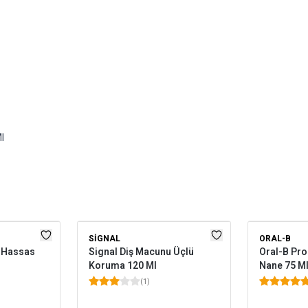
l
SIGNAL
ORAL-B
t Hassas
Signal Diş Macunu Üçlü
Oral-B Pro
Koruma 120 Ml
Nane 75 M
(
1
)