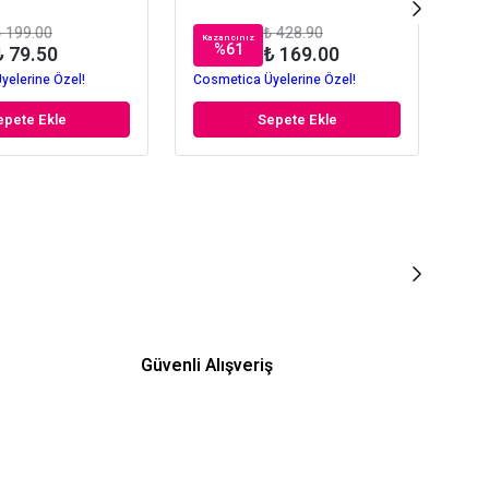
 199.00
₺ 428.90
Kazancınız
Kaz
%
61
₺ 79.50
₺ 169.00
yelerine Özel!
Cosmetica Üyelerine Özel!
Cos
epete Ekle
Sepete Ekle
Güvenli Alışveriş