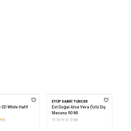
EYÜP SABRI TUNCER
SIG
-3D White Hafif
Est Doğal Aloe Vera Özlü Diş
Sig
l
Macunu 90 Ml
(
1
)
(
0
)