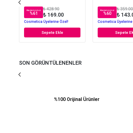
₺ 428.90
₺ 359.00
Kazancınız
Kazancınız
%
61
%
60
₺ 169.00
₺ 143.
Cosmetica Üyelerine Özel!
Cosmetica Üyelerine
Sepete Ekle
Sepete Ek
SON GÖRÜNTÜLENENLER
%100 Orijinal Ürünler