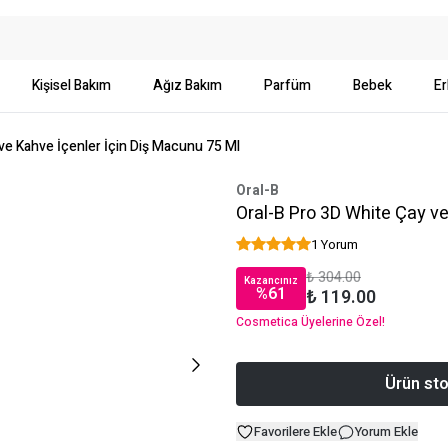
Kişisel Bakım
Ağız Bakım
Parfüm
Bebek
Er
ve Kahve İçenler İçin Diş Macunu 75 Ml
Oral-B
Oral-B Pro 3D White Çay ve
1 Yorum
₺ 304.00
Kazancınız
%
61
₺ 119.00
Cosmetica Üyelerine Özel!
Ürün sto
Favorilere Ekle
Yorum Ekle