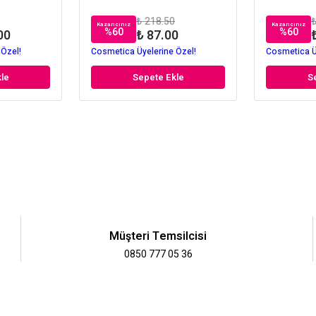
₺ 218.50
₺
Kazancınız
Kazancınız
%
60
%
60
00
₺ 87.00
 Özel!
Cosmetica Üyelerine Özel!
Cosmetica Ü
le
Sepete Ekle
S
Müşteri Temsilcisi
0850 777 05 36