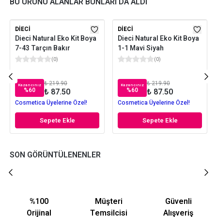
BU ÜRÜNÜ ALANLAR BUNLARI DA ALDI
DIECI
DIECI
Dieci Natural Eko Kit Boya
Dieci Natural Eko Kit Boya
7-43 Tarçın Bakır
1-1 Mavi Siyah
(
0
)
(
0
)
₺ 219.90
₺ 219.90
Kazancınız
Kazancınız
%
60
%
60
₺ 87.50
₺ 87.50
Cosmetica Üyelerine Özel!
Cosmetica Üyelerine Özel!
Sepete Ekle
Sepete Ekle
SON GÖRÜNTÜLENENLER
%100
Müşteri
Güvenli
Orijinal
Temsilcisi
Alışveriş