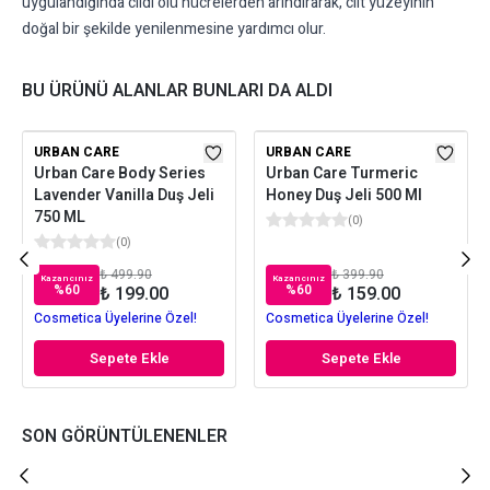
uygulandığında cildi ölü hücrelerden arındırarak, cilt yüzeyinin
doğal bir şekilde yenilenmesine yardımcı olur.
BU ÜRÜNÜ ALANLAR BUNLARI DA ALDI
URBAN CARE
URBAN CARE
Urban Care Body Series
Urban Care Turmeric
Lavender Vanilla Duş Jeli
Honey Duş Jeli 500 Ml
750 ML
(
0
)
(
0
)
₺ 499.90
₺ 399.90
Kazancınız
Kazancınız
%
60
%
60
₺ 199.00
₺ 159.00
Cosmetica Üyelerine Özel!
Cosmetica Üyelerine Özel!
Sepete Ekle
Sepete Ekle
SON GÖRÜNTÜLENENLER