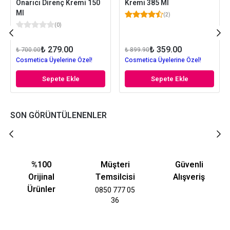
Onarıcı Direnç Kremi 150
Kremi 385 Ml
Ml
(
2
)
(
0
)
₺ 279.00
₺ 359.00
₺ 700.00
₺ 899.90
Cosmetica Üyelerine Özel!
Cosmetica Üyelerine Özel!
Sepete Ekle
Sepete Ekle
SON GÖRÜNTÜLENENLER
%100
Müşteri
Güvenli
Orijinal
Temsilcisi
Alışveriş
Ürünler
0850 777 05
36