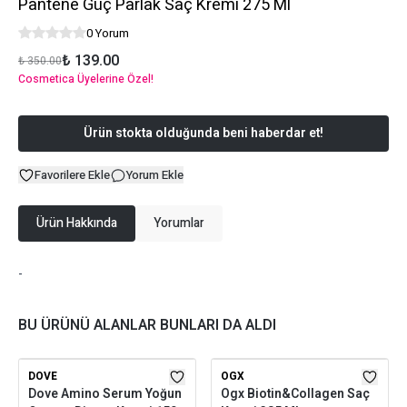
Pantene Güç Parlak Saç Kremi 275 Ml
0 Yorum
₺ 139.00
₺ 350.00
Cosmetica Üyelerine Özel!
Ürün stokta olduğunda beni haberdar et!
Favorilere Ekle
Yorum Ekle
Ürün Hakkında
Yorumlar
-
BU ÜRÜNÜ ALANLAR BUNLARI DA ALDI
DOVE
OGX
Dove Amino Serum Yoğun
Ogx Biotin&Collagen Saç