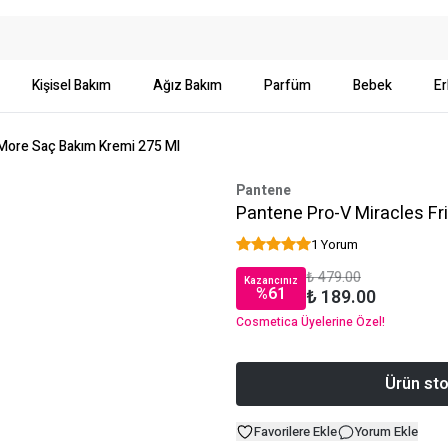
Kişisel Bakım
Ağız Bakım
Parfüm
Bebek
Er
 More Saç Bakım Kremi 275 Ml
Pantene
Pantene Pro-V Miracles F
1 Yorum
₺ 479.00
Kazancınız
%
61
₺ 189.00
Cosmetica Üyelerine Özel!
Ürün sto
Favorilere Ekle
Yorum Ekle