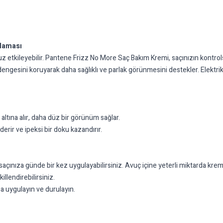
klaması
z etkileyebilir. Pantene Frizz No More Saç Bakım Kremi, saçınızın kont
em dengesini koruyarak daha sağlıklı ve parlak görünmesini destekler. Elekt
ltına alır, daha düz bir görünüm sağlar.
erir ve ipeksi bir doku kazandırır.
nıza günde bir kez uygulayabilirsiniz. Avuç içine yeterli miktarda krem al
llendirebilirsiniz.
 uygulayın ve durulayın.