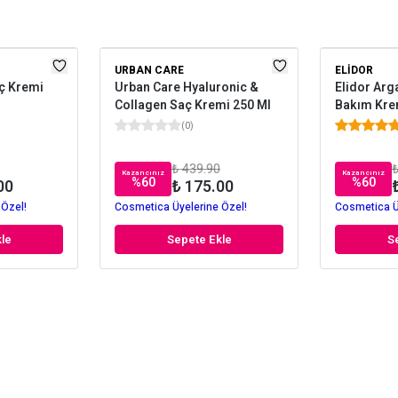
URBAN CARE
ELIDOR
aç Kremi
Urban Care Hyaluronic &
Elidor Arg
Collagen Saç Kremi 250 Ml
Bakım Kre
(
0
)
₺ 439.90
₺
Kazancınız
Kazancınız
%
60
%
60
00
₺ 175.00
 Özel!
Cosmetica Üyelerine Özel!
Cosmetica Ü
le
Sepete Ekle
S