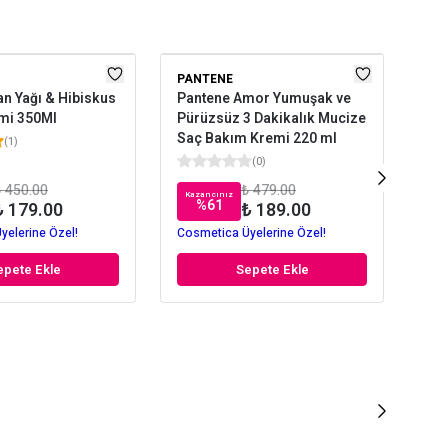
PANTENE
ELI
an Yağı & Hibiskus
Pantene Amor Yumuşak ve
Eli
mi 350Ml
Pürüzsüz 3 Dakikalık Mucize
Güz
Saç Bakım Kremi 220 ml
130
(
1
)
(
0
)
 450.00
₺ 479.00
Kazancınız
Kaz
%
61
₺ 179.00
₺ 189.00
yelerine Özel!
Cosmetica Üyelerine Özel!
Cos
epete Ekle
Sepete Ekle