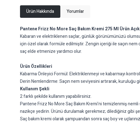
Ürün Hakkında
Yorumlar
Pantene Frizz No More Saç Bakım Kremi 275 Ml Ürün Açı
Kabaran ve elektriklenen saçlar, günlük görünümünüzü olumsu
için özel olarak formüle edilmiştir. Zengin içeriği ile saçın n
saç elde etmenize yardımcı olur.
Ürün Özellikleri
Kabarma Önleyici Formül: Elektriklenmeyi ve kabarmayı kontrol a
Derin Nemlendirme: Saçın nem seviyesini artırarak, kuruluğu gid
Kullanım Şekli
2 farklı şekilde kullanım yapabilirsiniz.
Pantene Frizz No More Saç Bakım Kremi’ni temizlenmiş nemli saçı
nazikçe yedirin. Ürünü durulamak gerekmez; dilediğiniz gibi şeki
Saç bakım kremi olarak şampuandan sonra saç boy ve uçlarınıza