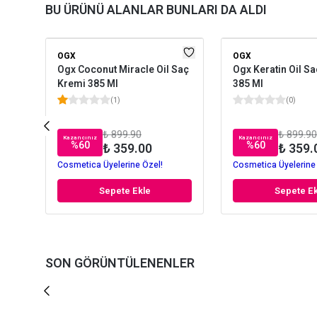
BU ÜRÜNÜ ALANLAR BUNLARI DA ALDI
OGX
OGX
Ogx Coconut Miracle Oil Saç
Ogx Keratin Oil S
Kremi 385 Ml
385 Ml
(
1
)
(
0
)
₺ 899.90
₺ 899.90
Kazancınız
Kazancınız
%
60
%
60
₺ 359.00
₺ 359.
Cosmetica Üyelerine Özel!
Cosmetica Üyelerine
Sepete Ekle
Sepete Ek
SON GÖRÜNTÜLENENLER