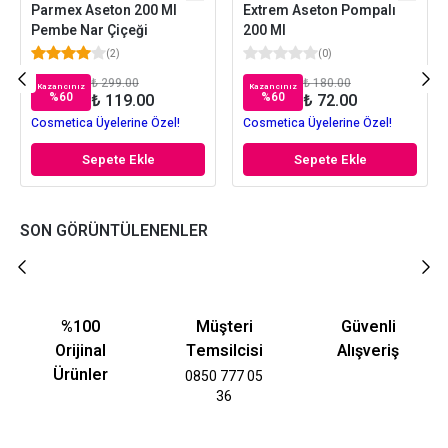
Parmex Aseton 200 Ml
Extrem Aseton Pompalı
Pembe Nar Çiçeği
200 Ml
(
2
)
(
0
)
₺ 299.00
₺ 180.00
Kazancınız
Kazancınız
%
60
%
60
₺ 119.00
₺ 72.00
Cosmetica Üyelerine Özel!
Cosmetica Üyelerine Özel!
Sepete Ekle
Sepete Ekle
SON GÖRÜNTÜLENENLER
%100
Müşteri
Güvenli
Orijinal
Temsilcisi
Alışveriş
Ürünler
0850 777 05
36