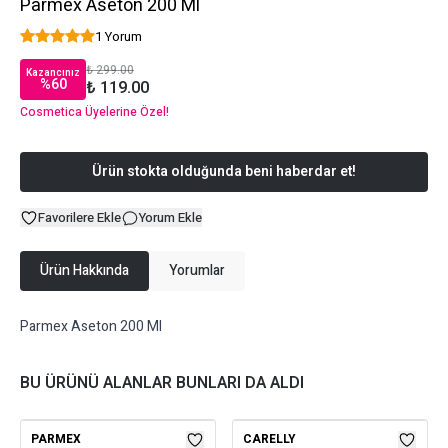
Parmex Aseton 200 Ml
1 Yorum
₺ 299.00
Kazancınız
%
60
₺ 119.00
Cosmetica Üyelerine Özel!
Ürün stokta olduğunda beni haberdar et!
Favorilere Ekle
Yorum Ekle
Ürün Hakkında
Yorumlar
Parmex Aseton 200 Ml
BU ÜRÜNÜ ALANLAR BUNLARI DA ALDI
PARMEX
CARELLY