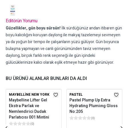
Editörün Yorumu
Güzellikler, gün boyu sürsün!
İlk sürdüğünüz andan itibaren gün
boyu kalıcılığını koruyan daylong ile makyaj tazelemeyi sevmeyen
ya da yoğun bir tempo ile çalışanların yüzü gülüyor. Gün boyunca
bulaşma yapmayan ve canlı görünümünden taviz vermeyen
daylong, birçok farklı renk seçeneği ile gün içindeki
gülücüklerinize kalıcı olarak eşlik etmeye hazır gibi görünüyor.
BU ÜRÜNÜ ALANLAR BUNLARI DA ALDI
MAYBELLINE NEW YORK
PASTEL
Maybelline Lifter Gel
Pastel Plump Up Extra
Ekstra Parlak ve
Hydrating Plumiıng Gloss
Nemlendirici Dudak
No:205
Parlatıcısı 001 Mintini
(
0
)
(
0
)