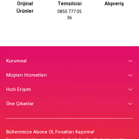
Orijinal
Temsilcisi
Alışveriş
Ürünler
0850 777 05
36
Kurumsal
Müşteri Hizmetleri
Hızlı Erişim
Öne Çıkanlar
Bültenimize Abone Ol, Fırsatları Kaçırma!