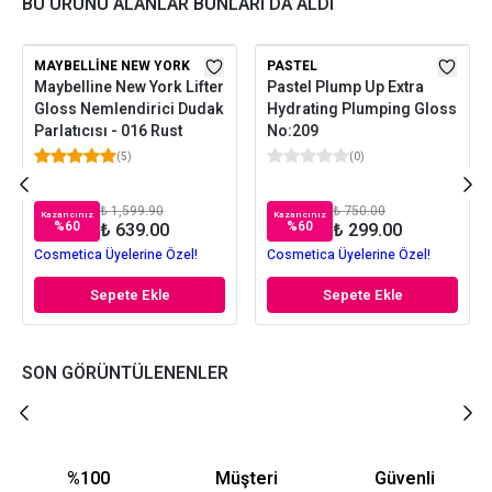
BU ÜRÜNÜ ALANLAR BUNLARI DA ALDI
MAYBELLINE NEW YORK
PASTEL
Maybelline New York Lifter
Pastel Plump Up Extra
Gloss Nemlendirici Dudak
Hydrating Plumping Gloss
Parlatıcısı - 016 Rust
No:209
(
5
)
(
0
)
₺ 1,599.90
₺ 750.00
Kazancınız
Kazancınız
%
60
%
60
₺ 639.00
₺ 299.00
Cosmetica Üyelerine Özel!
Cosmetica Üyelerine Özel!
Sepete Ekle
Sepete Ekle
SON GÖRÜNTÜLENENLER
%100
Müşteri
Güvenli