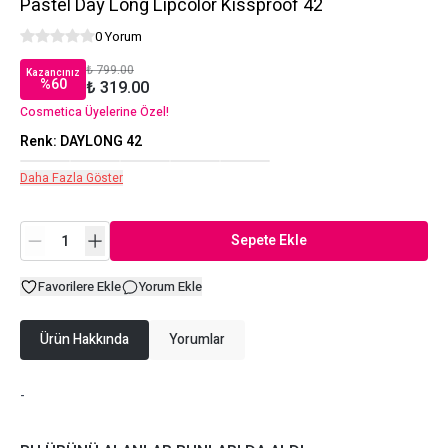
Pastel Day Long Lipcolor Kissproof 42
0 Yorum
₺ 799.00
Kazancınız
%
60
₺ 319.00
Cosmetica Üyelerine Özel!
Renk
:
DAYLONG 42
Daha Fazla Göster
Sepete Ekle
Favorilere Ekle
Yorum Ekle
Ürün Hakkında
Yorumlar
-