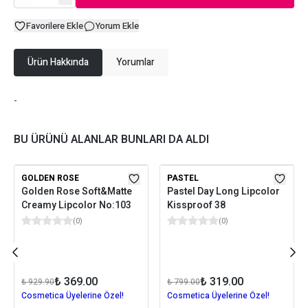
Favorilere Ekle
Yorum Ekle
Ürün Hakkında
Yorumlar
-
BU ÜRÜNÜ ALANLAR BUNLARI DA ALDI
GOLDEN ROSE
PASTEL
Golden Rose Soft&Matte
Pastel Day Long Lipcolor
Creamy Lipcolor No:103
Kissproof 38
(
0
)
(
0
)
₺ 369.00
₺ 319.00
₺ 929.90
₺ 799.00
Cosmetica Üyelerine Özel!
Cosmetica Üyelerine Özel!