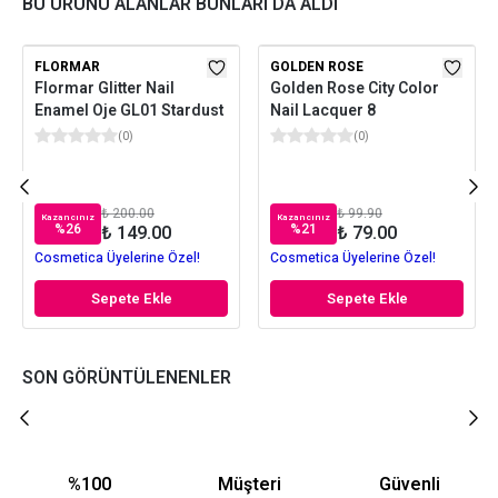
BU ÜRÜNÜ ALANLAR BUNLARI DA ALDI
FLORMAR
GOLDEN ROSE
Flormar Glitter Nail
Golden Rose City Color
Enamel Oje GL01 Stardust
Nail Lacquer 8
(
0
)
(
0
)
₺ 200.00
₺ 99.90
Kazancınız
Kazancınız
%
26
%
21
₺ 149.00
₺ 79.00
Cosmetica Üyelerine Özel!
Cosmetica Üyelerine Özel!
Sepete Ekle
Sepete Ekle
SON GÖRÜNTÜLENENLER
%100
Müşteri
Güvenli