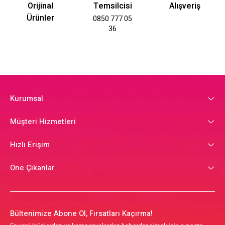
Orijinal
Temsilcisi
Alışveriş
Ürünler
0850 777 05
36
Kurumsal
Müşteri Hizmetleri
Hızlı Erişim
Öne Çıkanlar
Bültenimize Abone Ol, Fırsatları Kaçırma!