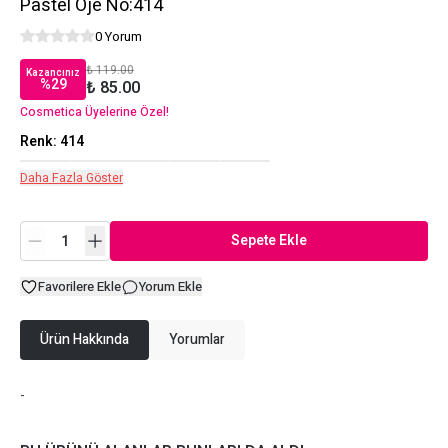
Pastel Oje No:414
0 Yorum
₺ 119.00
Kazancınız
%
29
₺ 85.00
Cosmetica Üyelerine Özel!
Renk
:
414
Daha Fazla Göster
Sepete Ekle
Favorilere Ekle
Yorum Ekle
Ürün Hakkında
Yorumlar
-