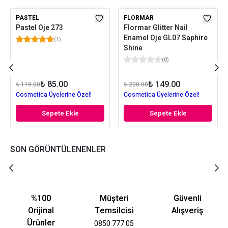
PASTEL
FLORMAR
Pastel Oje 273
Flormar Glitter Nail
Enamel Oje GL07 Saphire
(
1
)
Shine
(
0
)
₺ 85.00
₺ 149.00
₺ 119.00
₺ 200.00
Cosmetica Üyelerine Özel!
Cosmetica Üyelerine Özel!
Sepete Ekle
Sepete Ekle
SON GÖRÜNTÜLENENLER
%100
Müşteri
Güvenli
Orijinal
Temsilcisi
Alışveriş
Ürünler
0850 777 05