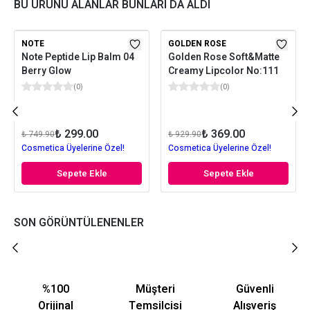
BU ÜRÜNÜ ALANLAR BUNLARI DA ALDI
NOTE
GOLDEN ROSE
Note Peptide Lip Balm 04
Golden Rose Soft&Matte
Berry Glow
Creamy Lipcolor No:111
(
0
)
(
0
)
₺ 299.00
₺ 369.00
₺ 749.90
₺ 929.90
Cosmetica Üyelerine Özel!
Cosmetica Üyelerine Özel!
Sepete Ekle
Sepete Ekle
SON GÖRÜNTÜLENENLER
%100
Müşteri
Güvenli
Orijinal
Temsilcisi
Alışveriş