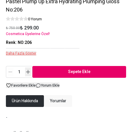
Pastel Plump Up Extra Hydrating Plumping Gloss
No:206
0 Yorum
₺ 299.00
₺ 750.00
Cosmetica Üyelerine Özel!
Renk
:
NO:206
Daha Fazla Göster
Sepete Ekle
Favorilere Ekle
Yorum Ekle
Ürün Hakkında
Yorumlar
-