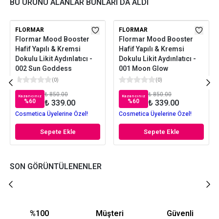
BU ÜRÜNÜ ALANLAR BUNLARI DA ALDI
FLORMAR
FLORMAR
Flormar Mood Booster
Flormar Mood Booster
Hafif Yapılı & Kremsi
Hafif Yapılı & Kremsi
Dokulu Likit Aydınlatıcı -
Dokulu Likit Aydınlatıcı -
002 Sun Goddess
001 Moon Glow
(
0
)
(
0
)
₺ 850.00
₺ 850.00
Kazancınız
Kazancınız
%
60
%
60
₺ 339.00
₺ 339.00
Cosmetica Üyelerine Özel!
Cosmetica Üyelerine Özel!
Sepete Ekle
Sepete Ekle
SON GÖRÜNTÜLENENLER
%100
Müşteri
Güvenli