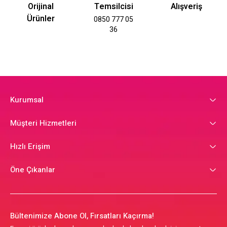
Orijinal
Temsilcisi
Alışveriş
Ürünler
0850 777 05
36
Kurumsal
Müşteri Hizmetleri
Hızlı Erişim
Öne Çıkanlar
Bültenimize Abone Ol, Fırsatları Kaçırma!