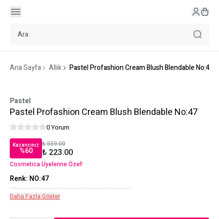
Ana Sayfa
Allık
Pastel Profashion Cream Blush Blendable No:47
Pastel
Pastel Profashion Cream Blush Blendable No:47
0 Yorum
₺ 559.00
Kazancınız
%
60
₺ 223.00
Cosmetica Üyelerine Özel!
Renk
:
NO:47
Daha Fazla Göster