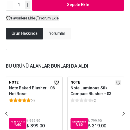
Sepete Ekle
Favorilere Ekle
Yorum Ekle
Ürün Hakkında
Yorumlar
-
BU ÜRÜNÜ ALANLAR BUNLARI DA ALDI
NOTE
NOTE
Note Baked Blusher - 06
Note Luminous Silk
Hot Rose
Compact Blusher - 03
(
4
)
(
0
)
₺ 999.90
₺ 799.90
Kazancınız
Kazancınız
%
60
%
60
₺ 399.00
₺ 319.00