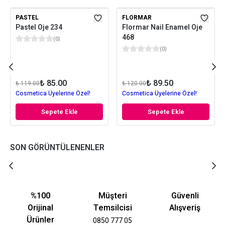
PASTEL
FLORMAR
Pastel Oje 234
Flormar Nail Enamel Oje
468
(
0
)
(
0
)
₺ 85.00
₺ 89.50
₺ 119.00
₺ 120.00
Cosmetica Üyelerine Özel!
Cosmetica Üyelerine Özel!
Sepete Ekle
Sepete Ekle
SON GÖRÜNTÜLENENLER
%100
Müşteri
Güvenli
Orijinal
Temsilcisi
Alışveriş
Ürünler
0850 777 05