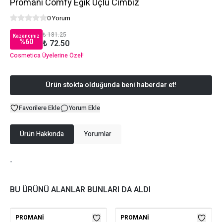
Promani Comfy Eğik Uçlu Cımbız
0 Yorum
₺ 181.25
Kazancınız
%
60
₺ 72.50
Cosmetica Üyelerine Özel!
Ürün stokta olduğunda beni haberdar et!
Favorilere Ekle
Yorum Ekle
Ürün Hakkında
Yorumlar
-
BU ÜRÜNÜ ALANLAR BUNLARI DA ALDI
PROMANI
PROMANI