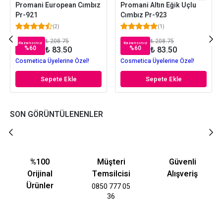
Promani European Cımbız
Promani Altın Eğik Uçlu
Pr-921
Cımbız Pr-923
(
2
)
(
1
)
₺ 208.75
₺ 208.75
Kazancınız
Kazancınız
%
60
%
60
₺ 83.50
₺ 83.50
Cosmetica Üyelerine Özel!
Cosmetica Üyelerine Özel!
Sepete Ekle
Sepete Ekle
SON GÖRÜNTÜLENENLER
%100
Müşteri
Güvenli
Orijinal
Temsilcisi
Alışveriş
Ürünler
0850 777 05
36