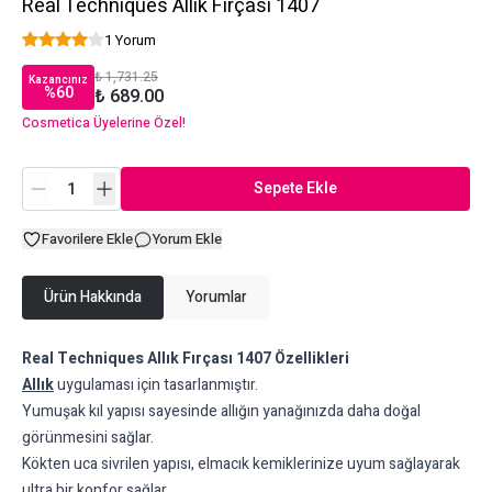
Real Techniques Allık Fırçası 1407
1 Yorum
₺ 1,731.25
Kazancınız
%
60
₺ 689.00
Cosmetica Üyelerine Özel!
Sepete Ekle
Favorilere Ekle
Yorum Ekle
Ürün Hakkında
Yorumlar
Real Techniques Allık Fırçası 1407 Özellikleri
Allık
uygulaması için tasarlanmıştır.
Yumuşak kıl yapısı sayesinde allığın yanağınızda daha doğal
görünmesini sağlar.
Kökten uca sivrilen yapısı, elmacık kemiklerinize uyum sağlayarak
ultra bir konfor sağlar.