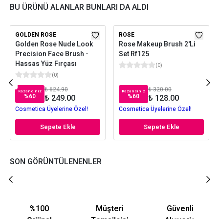
BU ÜRÜNÜ ALANLAR BUNLARI DA ALDI
GOLDEN ROSE
ROSE
Golden Rose Nude Look
Rose Makeup Brush 2'Li
Precision Face Brush -
Set Rf125
Hassas Yüz Fırçası
(
0
)
(
0
)
₺ 624.90
₺ 320.00
Kazancınız
Kazancınız
%
60
%
60
₺ 249.00
₺ 128.00
Cosmetica Üyelerine Özel!
Cosmetica Üyelerine Özel!
Sepete Ekle
Sepete Ekle
SON GÖRÜNTÜLENENLER
%100
Müşteri
Güvenli