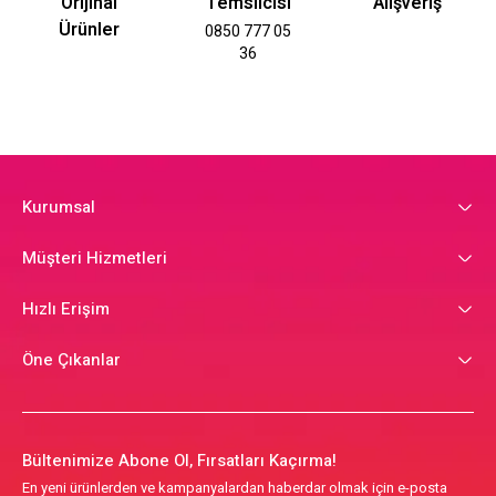
Orijinal
Temsilcisi
Alışveriş
Ürünler
0850 777 05
36
Kurumsal
Müşteri Hizmetleri
Hızlı Erişim
Öne Çıkanlar
Bültenimize Abone Ol, Fırsatları Kaçırma!
En yeni ürünlerden ve kampanyalardan haberdar olmak için e-posta