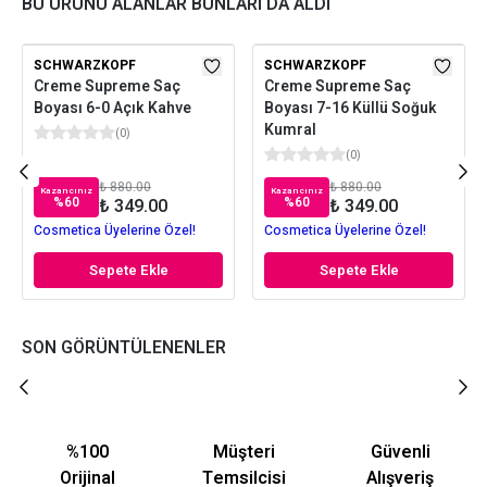
BU ÜRÜNÜ ALANLAR BUNLARI DA ALDI
SCHWARZKOPF
SCHWARZKOPF
Creme Supreme Saç
Creme Supreme Saç
Boyası 6-0 Açık Kahve
Boyası 7-16 Küllü Soğuk
Kumral
(
0
)
(
0
)
₺ 880.00
₺ 880.00
Kazancınız
Kazancınız
%
60
%
60
₺ 349.00
₺ 349.00
Cosmetica Üyelerine Özel!
Cosmetica Üyelerine Özel!
Sepete Ekle
Sepete Ekle
SON GÖRÜNTÜLENENLER
%100
Müşteri
Güvenli
Orijinal
Temsilcisi
Alışveriş