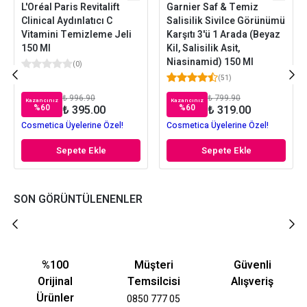
L'Oréal Paris Revitalift
Garnier Saf & Temiz
Clinical Aydınlatıcı C
Salisilik Sivilce Görünümü
Vitamini Temizleme Jeli
Karşıtı 3'ü 1 Arada (Beyaz
150 Ml
Kil, Salisilik Asit,
Niasinamid) 150 Ml
(
0
)
(
51
)
₺ 996.90
₺ 799.90
Kazancınız
Kazancınız
%
60
%
60
₺ 395.00
₺ 319.00
Cosmetica Üyelerine Özel!
Cosmetica Üyelerine Özel!
Sepete Ekle
Sepete Ekle
SON GÖRÜNTÜLENENLER
%100
Müşteri
Güvenli
Orijinal
Temsilcisi
Alışveriş
Ürünler
0850 777 05