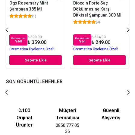
Ogx Rosemary Mint
Bioxcin Forte Saç
Şampuan 385 Ml
Dökülmesine Karşı
Bitkisel Şampuan 300 Ml
(
1
)
(
3
)
₺ 899.90
₺ 634.90
Kazancınız
Kazancınız
%
60
%
61
₺ 359.00
₺ 249.00
Cosmetica Üyelerine Özel!
Cosmetica Üyelerine Özel!
Sepete Ekle
Sepete Ekle
SON GÖRÜNTÜLENENLER
%100
Müşteri
Güvenli
Orijinal
Temsilcisi
Alışveriş
Ürünler
0850 777 05
36