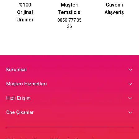
%100
Müşteri
Güvenli
Orijinal
Temsilcisi
Alışveriş
Ürünler
0850 777 05
36
Kurumsal
Müşteri Hizmetleri
Hızlı Erişim
Öne Çıkanlar