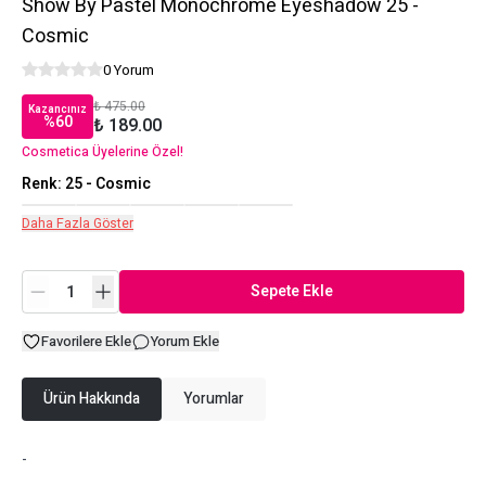
Show By Pastel Monochrome Eyeshadow 25 -
Cosmic
0 Yorum
₺ 475.00
Kazancınız
%
60
₺ 189.00
Cosmetica Üyelerine Özel!
Renk
:
25 - Cosmic
Daha Fazla Göster
Sepete Ekle
Favorilere Ekle
Yorum Ekle
Ürün Hakkında
Yorumlar
-