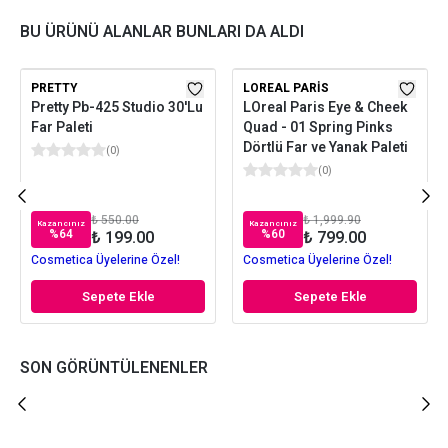
BU ÜRÜNÜ ALANLAR BUNLARI DA ALDI
PRETTY
LOREAL PARIS
Pretty Pb-425 Studio 30'Lu
LOreal Paris Eye & Cheek
Far Paleti
Quad - 01 Spring Pinks
Dörtlü Far ve Yanak Paleti
(
0
)
(
0
)
₺ 550.00
₺ 1,999.90
Kazancınız
Kazancınız
%
64
%
60
₺ 199.00
₺ 799.00
Cosmetica Üyelerine Özel!
Cosmetica Üyelerine Özel!
Sepete Ekle
Sepete Ekle
SON GÖRÜNTÜLENENLER