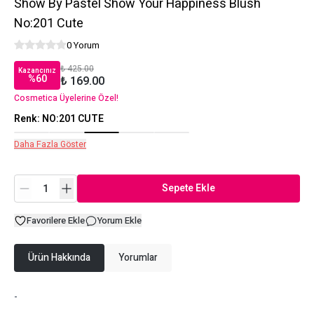
Show By Pastel Show Your Happiness Blush
No:201 Cute
0 Yorum
₺ 425.00
Kazancınız
%
60
₺ 169.00
Cosmetica Üyelerine Özel!
Renk
:
NO:201 CUTE
Daha Fazla Göster
Sepete Ekle
Favorilere Ekle
Yorum Ekle
Ürün Hakkında
Yorumlar
-