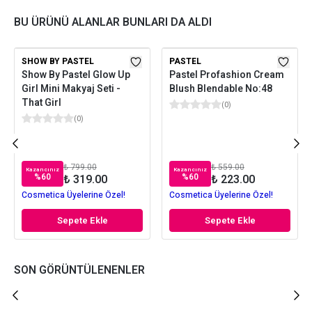
BU ÜRÜNÜ ALANLAR BUNLARI DA ALDI
SHOW BY PASTEL
PASTEL
Show By Pastel Glow Up
Pastel Profashion Cream
Girl Mini Makyaj Seti -
Blush Blendable No:48
That Girl
(
0
)
(
0
)
₺ 799.00
₺ 559.00
Kazancınız
Kazancınız
%
60
%
60
₺ 319.00
₺ 223.00
Cosmetica Üyelerine Özel!
Cosmetica Üyelerine Özel!
Sepete Ekle
Sepete Ekle
SON GÖRÜNTÜLENENLER