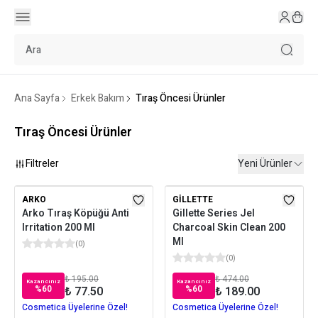
Ana Sayfa
Erkek Bakım
Tıraş Öncesi Ürünler
Tıraş Öncesi Ürünler
Filtreler
Yeni Ürünler
ARKO
GILLETTE
Arko Tıraş Köpüğü Anti
Gillette Series Jel
Irritation 200 Ml
Charcoal Skin Clean 200
Ml
(
0
)
(
0
)
₺ 195.00
₺ 474.00
Kazancınız
Kazancınız
%
60
%
60
₺ 77.50
₺ 189.00
Cosmetica Üyelerine Özel!
Cosmetica Üyelerine Özel!