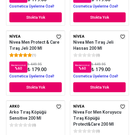
Cosmetica Üyelerine Özel!
Cosmetica Üyelerine Özel!
Stokta Yok
Stokta Yok
NIVEA
NIVEA
Nivea Men Protect & Care
Nivea Men Tıraş Jeli
Tıraş Jeli 200 Ml
Hassas 200 Ml
(
1
)
(
0
)
₺ 449.95
₺ 449.95
Kazancınız
Kazancınız
%
60
%
60
₺ 179.00
₺ 179.00
Cosmetica Üyelerine Özel!
Cosmetica Üyelerine Özel!
Stokta Yok
Stokta Yok
ARKO
NIVEA
Arko Tıraş Köpüğü
Nivea For Men Koruyucu
Sensitive 200 Ml
Tıraş Köpüğü
Protect&Care 200 Ml
(
0
)
(
0
)