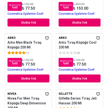
₺ 195.00
₺ 384.95
Kazancınız
Kazancınız
%
60
%
60
₺ 77.50
₺ 153.00
Cosmetica Üyelerine Özel!
Cosmetica Üyelerine Özel!
Stokta Yok
Stokta Yok
ARKO
ARKO
Arko Men Black Tıraş
Arko Tıraş Köpüğü Cool
Köpüğü 200 Ml
200 Ml
(
1
)
(
0
)
₺ 195.00
₺ 195.00
Kazancınız
Kazancınız
%
60
%
60
₺ 77.50
₺ 77.50
Cosmetica Üyelerine Özel!
Cosmetica Üyelerine Özel!
Stokta Yok
Stokta Yok
NIVEA
GILLETTE
Nivea For Men Tıraş
Gillette Series Tıraş Jeli
Köpüğü Deep Dimension
Hassas 200 Ml