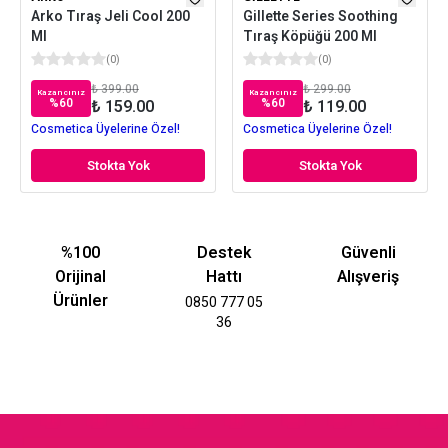
Arko Tıraş Jeli Cool 200
Gillette Series Soothing
Ml
Tıraş Köpüğü 200 Ml
(
0
)
(
0
)
₺ 399.00
₺ 299.00
Kazancınız
Kazancınız
%
60
%
60
₺ 159.00
₺ 119.00
Cosmetica Üyelerine Özel!
Cosmetica Üyelerine Özel!
Stokta Yok
Stokta Yok
%100
Destek
Güvenli
Orijinal
Hattı
Alışveriş
Ürünler
0850 777 05
36