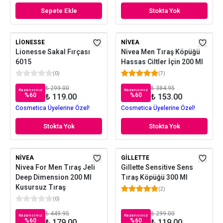
Sepete Ekle
Stokta Yok
LIONESSE
NIVEA
Lionesse Sakal Fırçası
Nivea Men Tıraş Köpüğü
6015
Hassas Ciltler İçin 200 Ml
(
0
)
(
7
)
₺ 299.00
₺ 384.95
Kazancınız
Kazancınız
%
60
%
60
₺ 119.00
₺ 153.00
Cosmetica Üyelerine Özel!
Cosmetica Üyelerine Özel!
Stokta Yok
Stokta Yok
NIVEA
GILLETTE
Nivea For Men Tıraş Jeli
Gillette Sensitive Sens
Deep Dimension 200 Ml
Tıraş Köpüğü 300 Ml
Kusursuz Tıraş
(
2
)
(
0
)
₺ 449.95
₺ 299.00
Kazancınız
Kazancınız
%
60
%
60
₺ 179.00
₺ 119.00