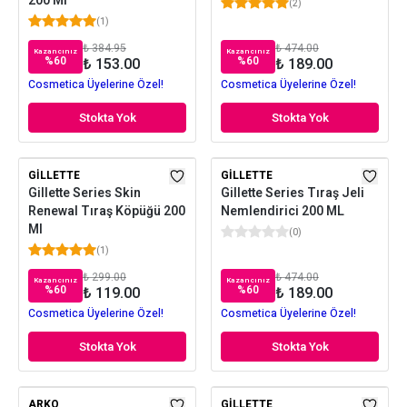
200 Ml
(
2
)
(
1
)
₺ 384.95
₺ 474.00
Kazancınız
Kazancınız
%
60
%
60
₺ 153.00
₺ 189.00
Cosmetica Üyelerine Özel!
Cosmetica Üyelerine Özel!
Stokta Yok
Stokta Yok
GILLETTE
GILLETTE
Gillette Series Skin
Gillette Series Tıraş Jeli
Renewal Tıraş Köpüğü 200
Nemlendirici 200 ML
Ml
(
0
)
(
1
)
₺ 299.00
₺ 474.00
Kazancınız
Kazancınız
%
60
%
60
₺ 119.00
₺ 189.00
Cosmetica Üyelerine Özel!
Cosmetica Üyelerine Özel!
Stokta Yok
Stokta Yok
ARKO
GILLETTE